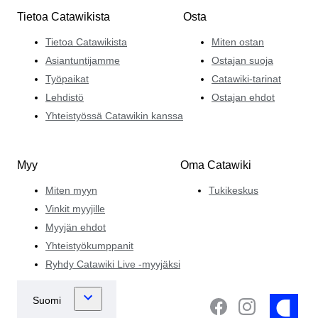
Tietoa Catawikista
Osta
Tietoa Catawikista
Miten ostan
Asiantuntijamme
Ostajan suoja
Työpaikat
Catawiki-tarinat
Lehdistö
Ostajan ehdot
Yhteistyössä Catawikin kanssa
Myy
Oma Catawiki
Miten myyn
Tukikeskus
Vinkit myyjille
Myyjän ehdot
Yhteistyökumppanit
Ryhdy Catawiki Live -myyjäksi