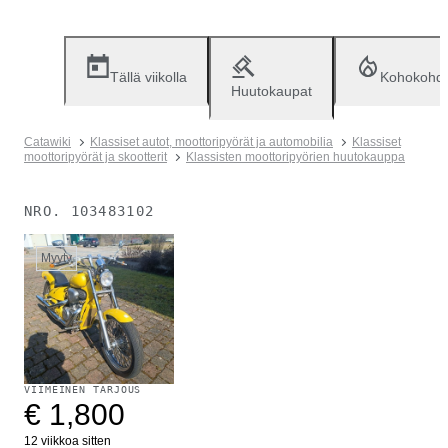
Tällä viikolla
Kohokohd
Huutokaupat
Catawiki
Klassiset autot, moottoripyörät ja automobilia
Klassiset
moottoripyörät ja skootterit
Klassisten moottoripyörien huutokauppa
NRO.
103483102
Myyty
VIIMEINEN TARJOUS
€ 1,800
12 viikkoa sitten