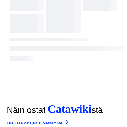
Catawiki
Näin ostat
stä
Lue lisää ostajan suojastamme