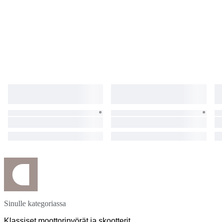
neu, Kette ca. 3000km gelaufen, Ölwechsel sowie
Kühlflüssigkeitswechsel wurden im April 2024 bei ca. 22300 km.
gemacht, Unfallfallfrei! Ein Vorbesitzer, für das Alter ist diese Honda VT
600 in einem gepflegten, sehr guten Zustand, Fahrzeugbrief und
Fahrzeugschein sind vorhanden, sowie alle allgemeinen
Betriebserlaubnisse für die montierten Umbauten. Sie ist ist abgemeldet.
Sie kann besichtigt werden, und sollte durch den Käufer abgeholt
werden, oder der Käufer organisiert selbst die Abholung durch einen
Abholdienst. Abholung oder Besichtigung in Deutschland, Postleitzahl
55767.
Sinulle kategoriassa
Klassiset moottoripyörät ja skootterit