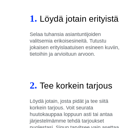
1.
Löydä jotain erityistä
Selaa tuhansia asiantuntijoiden
valitsemia erikoisesineitä. Tutustu
jokaisen erityislaatuisen esineen kuviin,
tietoihin ja arvioituun arvoon.
2.
Tee korkein tarjous
Löydä jotain, josta pidät ja tee siitä
korkein tarjous. Voit seurata
huutokauppaa loppuun asti tai antaa
järjestelmämme tehdä tarjoukset
puolestasi. Sinun tarvitsee vain asettaa