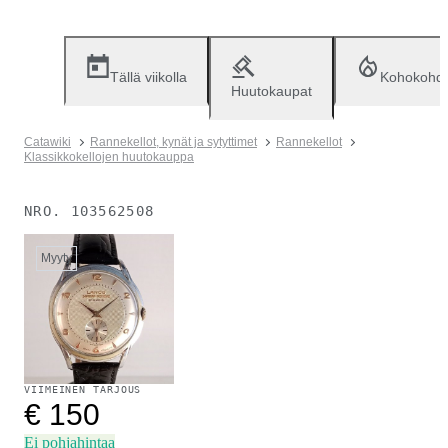
Tällä viikolla
Kohokohd
Huutokaupat
Catawiki
Rannekellot, kynät ja sytyttimet
Rannekellot
Klassikkokellojen huutokauppa
NRO.
103562508
Myyty
VIIMEINEN TARJOUS
€ 150
Ei pohjahintaa