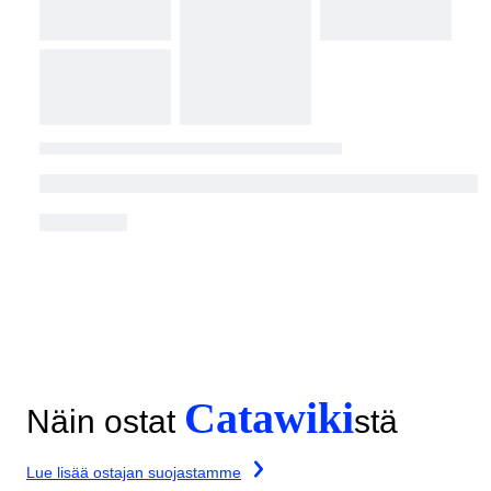
Catawiki
Näin ostat
stä
Lue lisää ostajan suojastamme