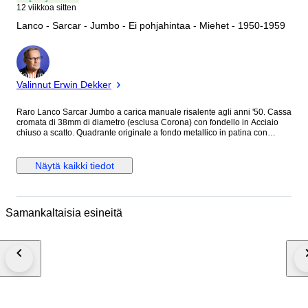
12 viikkoa sitten
Lanco - Sarcar - Jumbo - Ei pohjahintaa - Miehet - 1950-1959
asiantuntija
Valinnut Erwin Dekker
Raro Lanco Sarcar Jumbo a carica manuale risalente agli anni '50. Cassa
cromata di 38mm di diametro (esclusa Corona) con fondello in Acciaio
chiuso a scatto. Quadrante originale a fondo metallico in patina con
grafica oro e inserto centrale lavorato a Gullochè, indici misti applicati,
lancette Dauphine e piccoli secondi a ore 6. Corona, cinturino in pelle e
fibbia in Acciaio non logati. Movimento a carica manuale firmato Lanco
Näytä kaikki tiedot
Cal.1022 in ottimo stato di funzionamento. Condizioni generali buone
vista l'età, qualche segno marcato del tempo generalizzato sulla cassa.
Orologio molto bello e di grande fascino Vintage. Non possiede scatola
originale e documenti. Spedizione sicura e tracciata.
Samankaltaisia esineitä