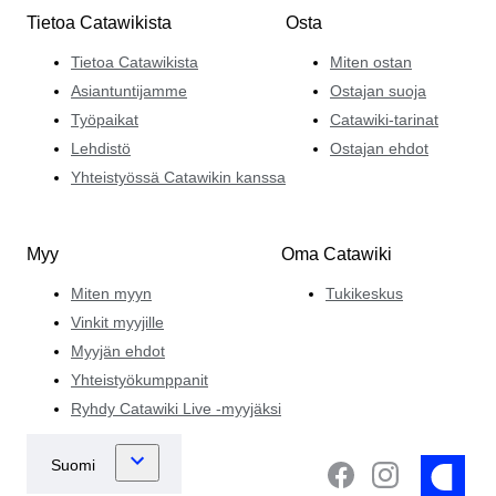
Tietoa Catawikista
Osta
Tietoa Catawikista
Miten ostan
Asiantuntijamme
Ostajan suoja
Työpaikat
Catawiki-tarinat
Lehdistö
Ostajan ehdot
Yhteistyössä Catawikin kanssa
Myy
Oma Catawiki
Miten myyn
Tukikeskus
Vinkit myyjille
Myyjän ehdot
Yhteistyökumppanit
Ryhdy Catawiki Live -myyjäksi