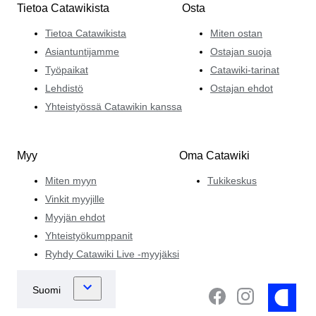
Tietoa Catawikista
Osta
Tietoa Catawikista
Miten ostan
Asiantuntijamme
Ostajan suoja
Työpaikat
Catawiki-tarinat
Lehdistö
Ostajan ehdot
Yhteistyössä Catawikin kanssa
Myy
Oma Catawiki
Miten myyn
Tukikeskus
Vinkit myyjille
Myyjän ehdot
Yhteistyökumppanit
Ryhdy Catawiki Live -myyjäksi