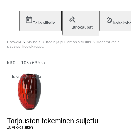
Tällä viikolla
Kohokohd
Huutokaupat
Catawiki
Sisustus
Kodin ja puutarhan sisustus
Moderni kodin
sisustus -huutokauppa
NRO.
103763957
Ei enää saatavilla
Tarjousten tekeminen suljettu
10 viikkoa sitten