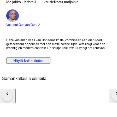
Maljakko - Kristalli - Luksusleikattu maljakko
asiantuntija
Valinnut Ger van Oers
Deze kristallen vaas van Boheems kristal combineert een diep rood,
gefacetteerd oppervlak met een matte zwarte zijde, wat zorgt voor een
krachtig en modern contrast. De sculpturale textuur vangt het licht vanuit
elke hoek, waardoor de vaas zowel als zelfstandig centerpiece als met
enkele eenvoudige stelen uitstekend tot zijn recht komt. Gemaakt van
hoogwaardig Boheems kristal. Hoogte 26,5 cm. Gestempeld op de
Näytä kaikki tiedot
bodem met Kristallin Bohême. Een expressief designobject met een
duidelijke galeriewaardige uitstraling. Zorgvuldig verpakt en volledig
verzekerd verzonden.
Samankaltaisia esineitä