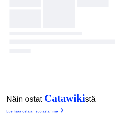
Catawiki
Näin ostat
stä
Lue lisää ostajan suojastamme