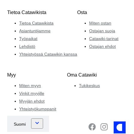
Tietoa Catawikista
Osta
Tietoa Catawikista
Miten ostan
Asiantuntijamme
Ostajan suoja
Työpaikat
Catawiki-tarinat
Lehdistö
Ostajan ehdot
Yhteistyössä Catawikin kanssa
Myy
Oma Catawiki
Miten myyn
Tukikeskus
Vinkit myyjille
Myyjän ehdot
Yhteistyökumppanit