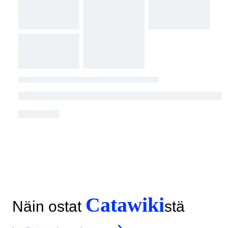
Catawiki
Näin ostat
stä