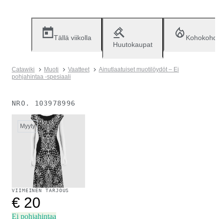
Tällä viikolla
Kohokohd
Huutokaupat
Catawiki
Muoti
Vaatteet
Ainutlaatuiset muotilöydöt – Ei
pohjahintaa -spesiaali
NRO.
103978996
Myyty
VIIMEINEN TARJOUS
€ 20
Ei pohjahintaa