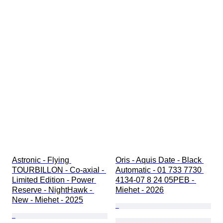
Astronic - Flying 
Oris - Aquis Date - Black 
TOURBILLON - Co-axial - 
Automatic - 01 733 7730 
Limited Edition - Power 
4134-07 8 24 05PEB - 
Reserve - NightHawk - 
Miehet - 2026
New - Miehet - 2025