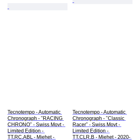
Tecnotempo - Automatic 
Tecnotempo - Automatic 
Chronograph - "RACING 
Chronograph - "Classic 
CHRONO" - Swiss Movt - 
Racer" - Swiss Movt - 
Limited Edition - 
Limited Edition - 
TT.RC.ABL - Miehet - 
TT.CLR.B - Miehet - 2020- 