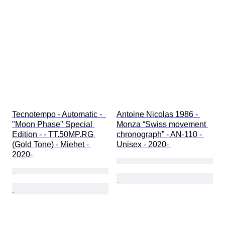
Tecnotempo - Automatic -  
Antoine Nicolas 1986 - 
"Moon Phase" Special 
Monza “Swiss movement 
Edition - - TT.50MP.RG 
chronograph” - AN-110 - 
(Gold Tone) - Miehet - 
Unisex - 2020- 
2020- 