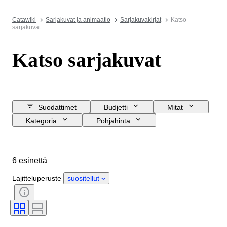
Catawiki
Sarjakuvat ja animaatio
Sarjakuvakirjat
Katso
sarjakuvat
Katso sarjakuvat
Suodattimet
Budjetti
Mitat
Kategoria
Pohjahinta
Lopetuspäivämäärä
Sijainti
Merkki
Esine
Materiaali
6 esinettä
Sukupuoli
Kunto
Ajanjakso
Väri
Rannekellon liike
Lajitteluperuste
suositellut
Kellon rannekkeen materiaali
Rannekkeen leveys
Kotelon halkaisija