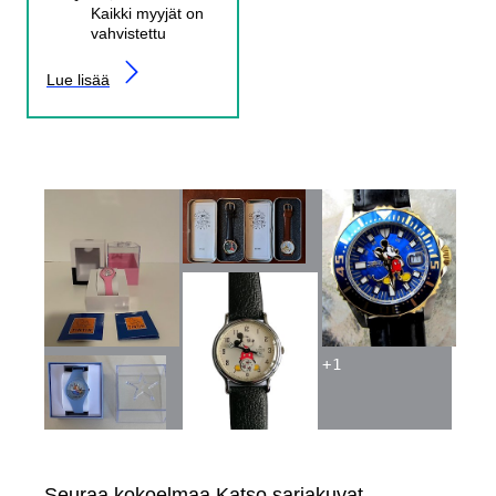
Kaikki myyjät on
vahvistettu
Lue lisää
+
1
Seuraa kokoelmaa Katso sarjakuvat