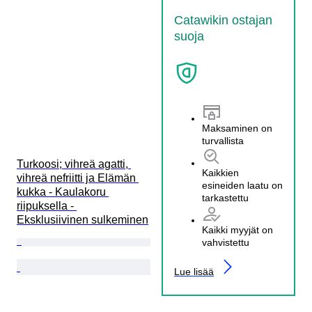
Catawikin ostajan
suoja
Maksaminen on
turvallista
Turkoosi; vihreä agatti, 
Kaikkien
vihreä nefriitti ja Elämän 
esineiden laatu on
kukka - Kaulakoru 
tarkastettu
riipuksella - 
Eksklusiivinen sulkeminen
Kaikki myyjät on
vahvistettu
Lue lisää