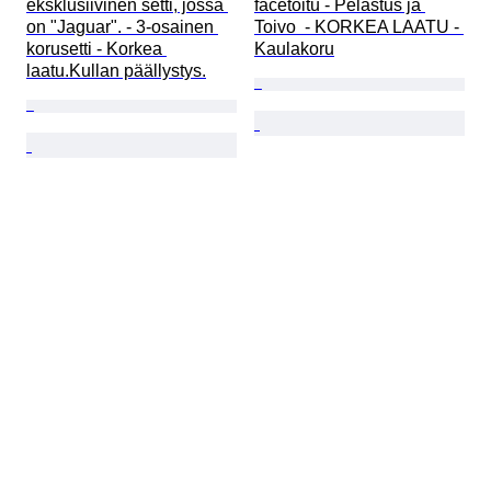
eksklusiivinen setti, jossa 
facetoitu - Pelastus ja 
on "Jaguar". - 3-osainen 
Toivo  - KORKEA LAATU - 
korusetti - Korkea 
Kaulakoru
laatu.Kullan päällystys.