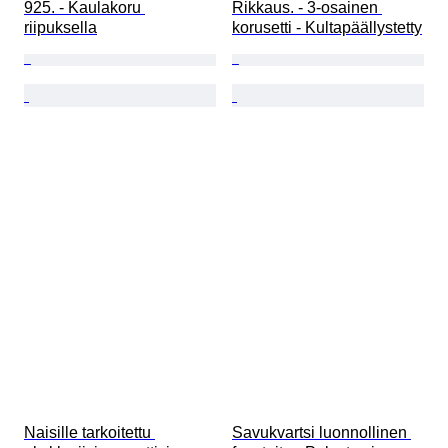
925. - Kaulakoru 
Rikkaus. - 3-osainen 
riipuksella
korusetti - Kultapäällystetty
Naisille tarkoitettu 
Savukvartsi luonnollinen 