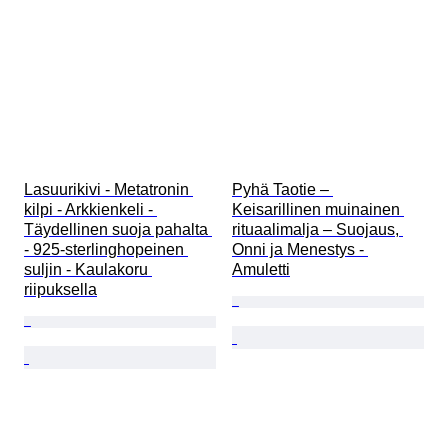
Lasuurikivi - Metatronin 
Pyhä Taotie – 
kilpi - Arkkienkeli - 
Keisarillinen muinainen 
Täydellinen suoja pahalta 
rituaalimalja – Suojaus, 
- 925-sterlinghopeinen 
Onni ja Menestys - 
suljin - Kaulakoru 
Amuletti
riipuksella