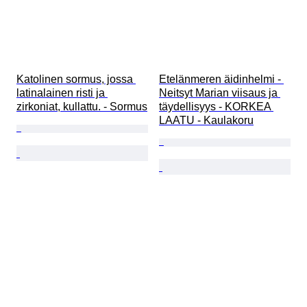
Katolinen sormus, jossa 
Etelänmeren äidinhelmi - 
latinalainen risti ja 
Neitsyt Marian viisaus ja 
zirkoniat, kullattu. - Sormus
täydellisyys - KORKEA 
LAATU - Kaulakoru