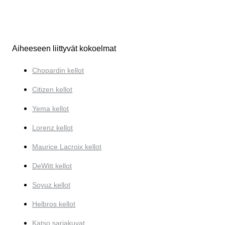
Aiheeseen liittyvät kokoelmat
Chopardin kellot
Citizen kellot
Yema kellot
Lorenz kellot
Maurice Lacroix kellot
DeWitt kellot
Soyuz kellot
Helbros kellot
Katso sarjakuvat