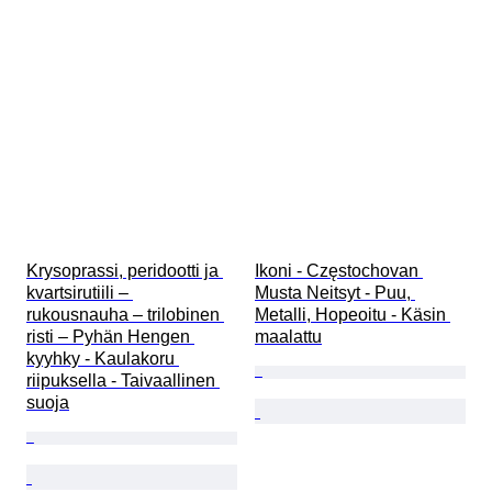
Krysoprassi, peridootti ja 
Ikoni - Częstochovan 
kvartsirutiili – 
Musta Neitsyt - Puu, 
rukousnauha – trilobinen 
Metalli, Hopeoitu - Käsin 
risti – Pyhän Hengen 
maalattu
kyyhky - Kaulakoru 
riipuksella - Taivaallinen 
suoja