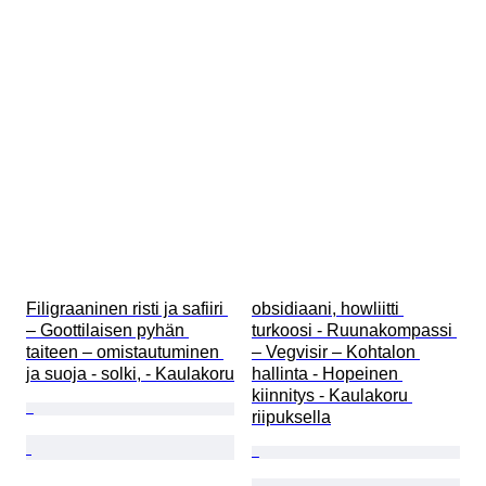
Filigraaninen risti ja safiiri 
obsidiaani, howliitti 
– Goottilaisen pyhän 
turkoosi - Ruunakompassi 
taiteen – omistautuminen 
– Vegvisir – Kohtalon 
ja suoja - solki, - Kaulakoru
hallinta - Hopeinen 
kiinnitys - Kaulakoru 
riipuksella