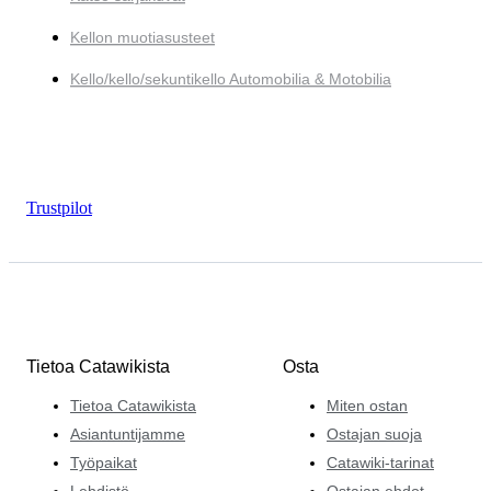
Kellon muotiasusteet
Kello/kello/sekuntikello Automobilia & Motobilia
Trustpilot
Tietoa Catawikista
Osta
Tietoa Catawikista
Miten ostan
Asiantuntijamme
Ostajan suoja
Työpaikat
Catawiki-tarinat