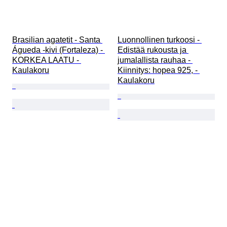
Brasilian agatetit - Santa 
Luonnollinen turkoosi - 
Águeda -kivi (Fortaleza) - 
Edistää rukousta ja 
KORKEA LAATU - 
jumalallista rauhaa - 
Kaulakoru
Kiinnitys: hopea 925, - 
Kaulakoru