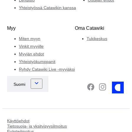
Lehdistö
Ostajan ehdot
Yhteistyössä Catawikin kanssa
Myy
Oma Catawiki
Miten myyn
Tukikeskus
Vinkit myyjille
Myyjän ehdot
Yhteistyökumppanit
Ryhdy Catawiki Live -myyjäksi
Käyttöehdot
Tietosuoja- ja yksityisyysilmoitus
Evästeilmoitus