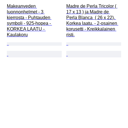
Makeanveden 
Madre de Perla Tricolor ( 
luonnonhelmet - 3 
17 x 13 ) ja Madre de 
kierrosta - Puhtauden 
Perla Blanca  ( 26 x 22). 
symboli - 925-hopea - 
Korkea laatu. - 2-osainen 
KORKEA LAATU - 
korusetti - Kreikkalainen 
Kaulakoru
risti.