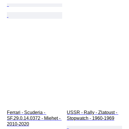
Ferrari - Scuderia - 
USSR - Rally - Zlatoust - 
SF.29.0.14.0372 - Miehet - 
Stopwatch - 1960-1969
2010-2020