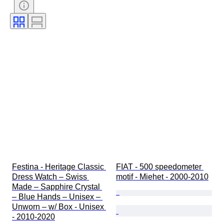
Kellon rannekkeen materiaali
Rannekkeen leveys
Kotelon halkaisija
Festina - Heritage Classic 
FIAT - 500 speedometer 
Dress Watch – Swiss 
motif - Miehet - 2000-2010
Made – Sapphire Crystal 
– Blue Hands – Unisex – 
Unworn – w/ Box - Unisex 
- 2010-2020