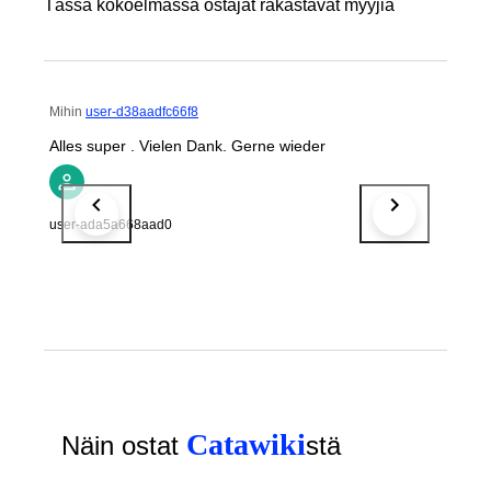
Tässä kokoelmassa ostajat rakastavat myyjiä
Mihin
user-d38aadfc66f8
Alles super . Vielen Dank. Gerne wieder
user-ada5a668aad0
Catawiki
Näin ostat
stä