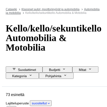
Catawiki
Klassiset autot, moottoripyörät ja automobilia
Automobilia
ja motobilia
Kello/kello/sekuntikello Automobilia & Motobilia
Kello/kello/sekuntikello
Automobilia &
Motobilia
Suodattimet
Budjetti
Mitat
Kategoria
Pohjahinta
Osta nyt
Lopetuspäivämäärä
Sijainti
Merkki
Esine
73 esinettä
Materiaali
Sukupuoli
Kunto
Ajanjakso
Väri
Lajitteluperuste
suositellut
Rannekellon liike