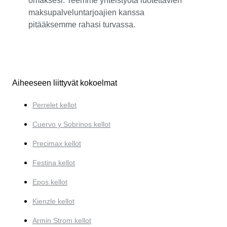
omaksesi. Teemme yhteistyötä luotettavien
maksupalveluntarjoajien kanssa
pitääksemme rahasi turvassa.
Aiheeseen liittyvät kokoelmat
Perrelet kellot
Cuervo y Sobrinos kellot
Precimax kellot
Festina kellot
Epos kellot
Kienzle kellot
Armin Strom kellot