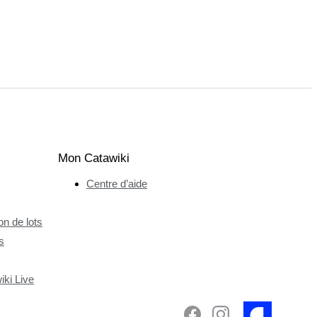
Mon Catawiki
Centre d’aide
n de lots
s
ki Live