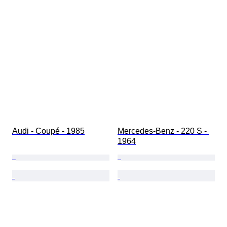
État (intérieur)
État (peinture et carrosserie)
Couleurs assorties
Numéros concordants
Audi - Coupé - 1985
Mercedes-Benz - 220 S - 
1964