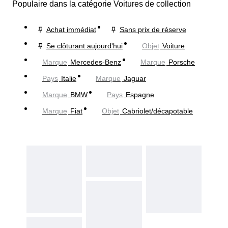
Populaire dans la catégorie Voitures de collection
Achat immédiat
Sans prix de réserve
Se clôturant aujourd'hui
Objet
Voiture
Marque
Mercedes-Benz
Marque
Porsche
Pays
Italie
Marque
Jaguar
Marque
BMW
Pays
Espagne
Marque
Fiat
Objet
Cabriolet/décapotable