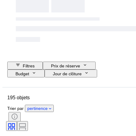
Filtres
Prix de réserve
Budget
Jour de clôture
Pays
Marque
Objet
Pays d’origine
État
195 objets
Suppléments
Couleur
Type de carburant
Transmission
Trier par
pertinence
CoC (Certificat de conformité)
État (mécanique)
État (châssis et soubassement de carrosserie)