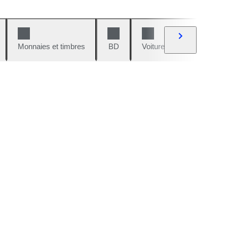
Monnaies et timbres
BD
Voitures et motos
V