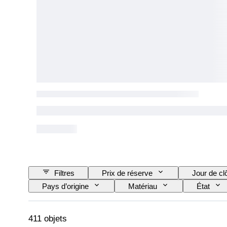
Filtres
Prix de réserve
Jour de cl
Pays d’origine
Matériau
État
Couleur
Mouvement de montre
R
Vendu(e) par
Époque
Créateur
411 objets