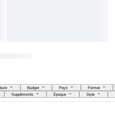
ôture
Budget
Pays
Format
Suppléments
Époque
Style
éserve de marche
Sonnerie
Type de pendule
Modèle