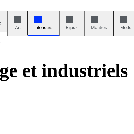
e
Art
Intérieurs
Bijoux
Montres
Mode
s
e et industriels