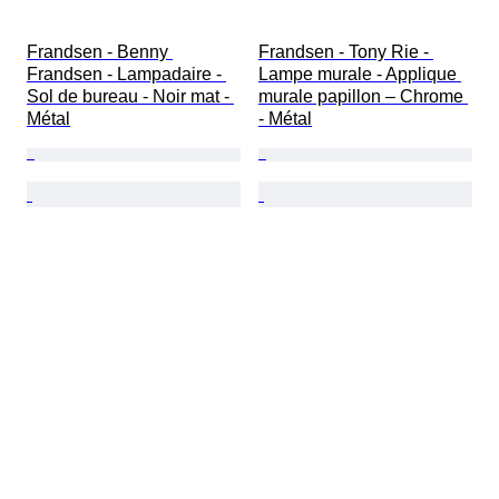
Frandsen - Benny 
Frandsen - Tony Rie - 
Frandsen - Lampadaire - 
Lampe murale - Applique 
Sol de bureau - Noir mat - 
murale papillon – Chrome 
Métal
- Métal