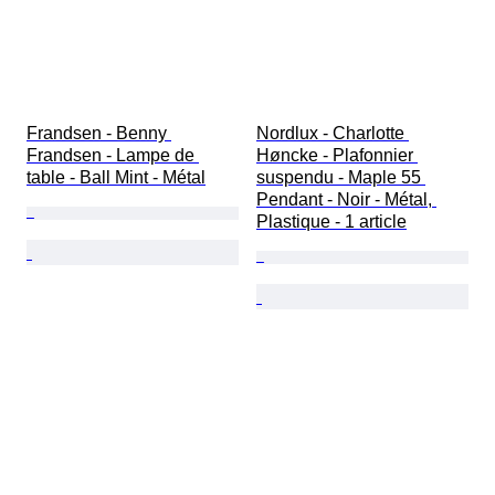
Frandsen - Benny 
Nordlux - Charlotte 
Frandsen - Lampe de 
Høncke - Plafonnier 
table - Ball Mint - Métal
suspendu - Maple 55 
Pendant - Noir - Métal, 
Plastique - 1 article