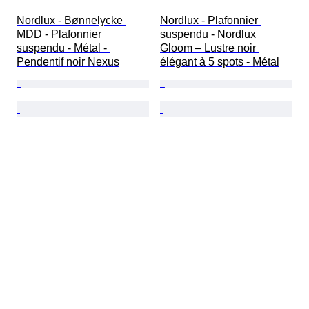
Nordlux - Bønnelycke 
Nordlux - Plafonnier 
MDD - Plafonnier 
suspendu - Nordlux 
suspendu - Métal - 
Gloom – Lustre noir 
Pendentif noir Nexus
élégant à 5 spots - Métal