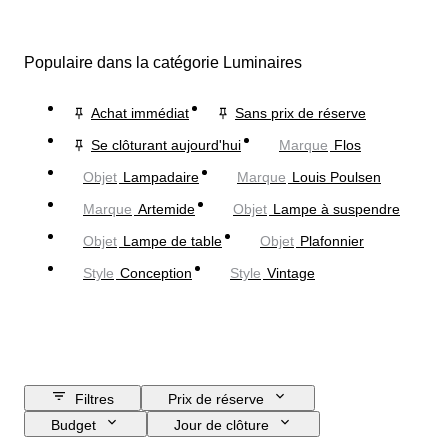
Populaire dans la catégorie Luminaires
Achat immédiat
Sans prix de réserve
Se clôturant aujourd'hui
Marque
Flos
Objet
Lampadaire
Marque
Louis Poulsen
Marque
Artemide
Objet
Lampe à suspendre
Objet
Lampe de table
Objet
Plafonnier
Style
Conception
Style
Vintage
Filtres
Prix de réserve
Budget
Jour de clôture