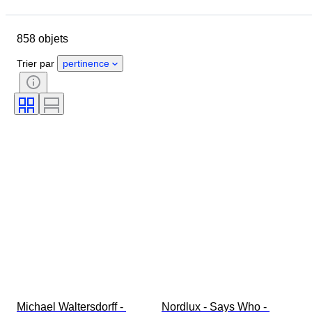
Format
Pays
Dimensions
Marque
Objet
858 objets
Pays d’origine
Matériau
État
Époque
Style
Trier par
pertinence
Signature
Couleur
Époque
Vendu(e) par
Lampe de marine
Créateur
Modèle
Michael Waltersdorff - 
Nordlux - Says Who - 