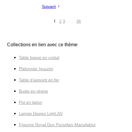
Suivant
1
2
3
…
36
Collections en lien avec ce thème
Table basse en cristal
Plafonnier Iguzzini
Table d'appoint en fer
Buste en résine
Pot en laiton
Lampe Design Light AS
Figurine Royal Dux Porzellan-Manufaktur