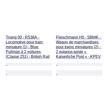
Triang 00 - R538A - 
Fleischmann H0 - 5884K - 
Locomotive pour train 
Wagon de marchandises 
miniature (1) - Blue 
pour trains miniatures (2) - 
Pullman à 2 voitures 
2 wagons-poste « 
(Classe 251) - British Rail
Kaiserliche Post » - KPEV