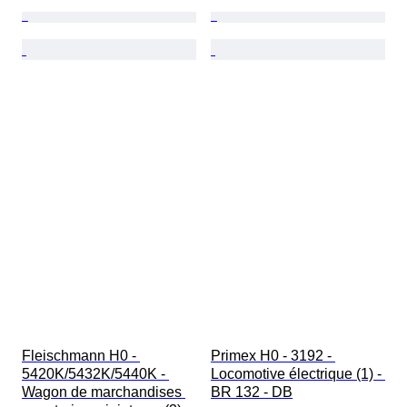
Fleischmann H0 - 
Primex H0 - 3192 - 
5420K/5432K/5440K - 
Locomotive électrique (1) - 
Wagon de marchandises 
BR 132 - DB