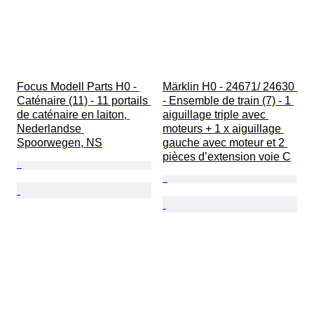
Focus Modell Parts H0 - 
Märklin H0 - 24671/ 24630 
Caténaire (11) - 11 portails 
- Ensemble de train (7) - 1 
de caténaire en laiton, 
aiguillage triple avec 
Nederlandse 
moteurs + 1 x aiguillage 
Spoorwegen, NS
gauche avec moteur et 2 
pièces d’extension voie C