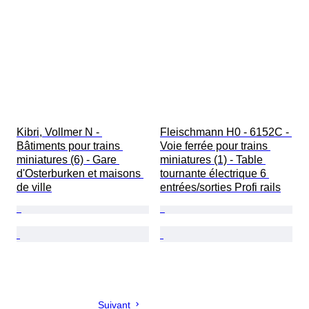
Kibri, Vollmer N - 
Fleischmann H0 - 6152C - 
Bâtiments pour trains 
Voie ferrée pour trains 
miniatures (6) - Gare 
miniatures (1) - Table 
d'Osterburken et maisons 
tournante électrique 6 
de ville
entrées/sorties Profi rails
Suivant