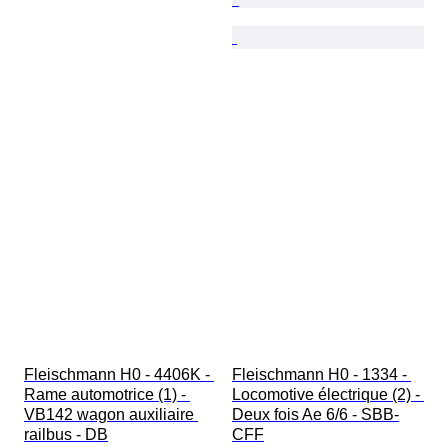
Fleischmann H0 - 4406K - 
Fleischmann H0 - 1334 - 
Rame automotrice (1) - 
Locomotive électrique (2) - 
VB142 wagon auxiliaire 
Deux fois Ae 6/6 - SBB-
railbus - DB
CFF