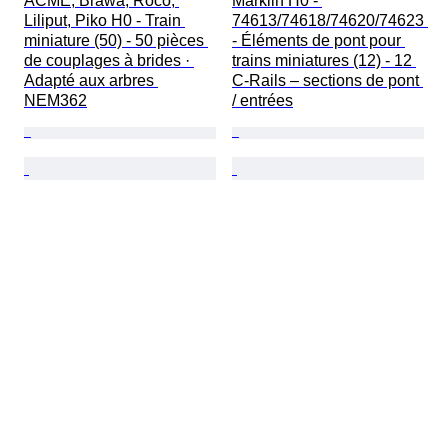
ACME, Brawa, Roco, 
Märklin H0 - 
Liliput, Piko H0 - Train 
74613/74618/74620/74623 
miniature (50) - 50 pièces 
- Éléments de pont pour 
de couplages à brides · 
trains miniatures (12) - 12 
Adapté aux arbres 
C-Rails – sections de pont 
NEM362
/ entrées