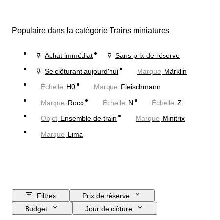
Populaire dans la catégorie Trains miniatures
Achat immédiat
Sans prix de réserve
Se clôturant aujourd'hui
Marque
Märklin
Échelle
H0
Marque
Fleischmann
Marque
Roco
Échelle
N
Échelle
Z
Objet
Ensemble de train
Marque
Minitrix
Marque
Lima
Filtres
Prix de réserve
Budget
Jour de clôture