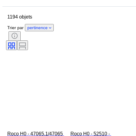
Pays
Marque
Objet
Pays d’origine
Matériau
1194 objets
État
Suppléments
Époque
Thème
Style
Couleur
Trier par
pertinence
Échelle
Commande
Alimentation électrique
Compagnie ferroviaire
Époque
Original / Réplique
Roco H0 - 47065.1/47065 
Roco H0 - 52510 - 