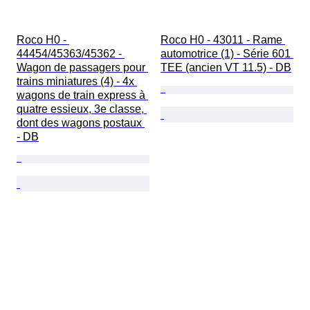
Roco H0 - 
Roco H0 - 43011 - Rame 
44454/45363/45362 - 
automotrice (1) - Série 601 
Wagon de passagers pour 
TEE (ancien VT 11.5) - DB
trains miniatures (4) - 4x 
wagons de train express à 
quatre essieux, 3e classe, 
dont des wagons postaux 
- DB