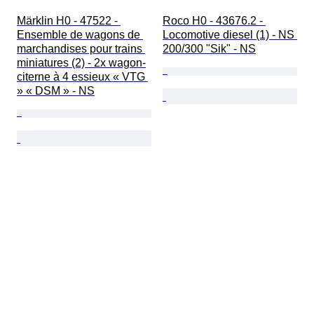
Märklin H0 - 47522 - 
Roco H0 - 43676.2 - 
Ensemble de wagons de 
Locomotive diesel (1) - NS 
marchandises pour trains 
200/300 "Sik" - NS
miniatures (2) - 2x wagon-
citerne à 4 essieux « VTG 
» « DSM » - NS