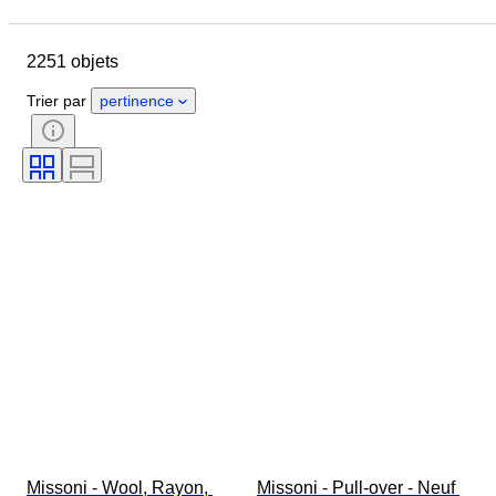
Jour de clôture
Pays
Marque
Objet
2251 objets
Pays d’origine
Matériau
Genre
État
Époque
Trier par
pertinence
Style
Couleur
Taille du vêtement
Taille de l’article
Époque
Motif
Taille du col de chemise
Accessoires inclus
Pointure
Missoni - Wool, Rayon, 
Missoni - Pull-over - Neuf 