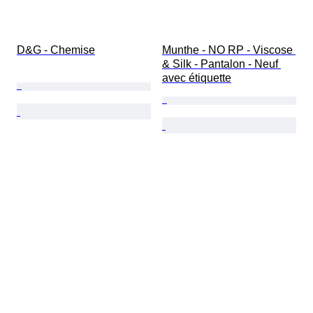
D&G - Chemise
Munthe - NO RP - Viscose 
& Silk - Pantalon - Neuf 
avec étiquette