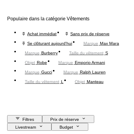
Populaire dans la catégorie Vêtements
Achat immédiat
Sans prix de réserve
Se clôturant aujourd'hui
Marque
Max Mara
Marque
Burberry
Taille du vêtement
S
Objet
Robe
Marque
Emporio Armani
Marque
Gucci
Marque
Ralph Lauren
Taille du vêtement
L
Objet
Manteau
Filtres
Prix de réserve
Livestream
Budget