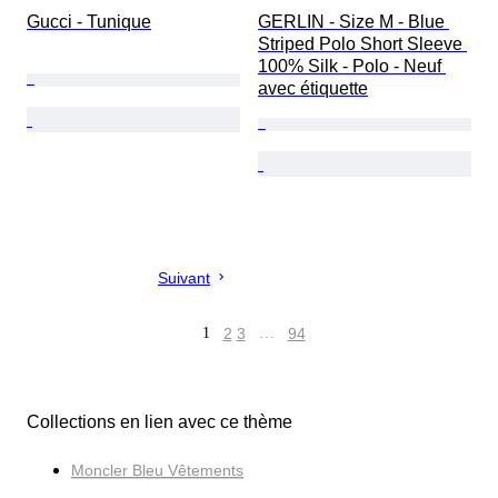
Gucci - Tunique
GERLIN - Size M - Blue 
Striped Polo Short Sleeve 
100% Silk - Polo - Neuf 
avec étiquette
Suivant
1
2
3
…
94
Collections en lien avec ce thème
Moncler Bleu Vêtements