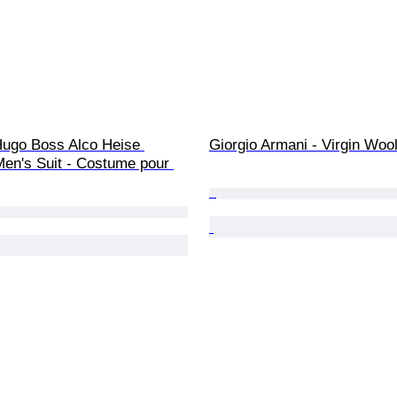
ugo Boss Alco Heise 
Giorgio Armani - Virgin Wool
en's Suit - Costume pour 