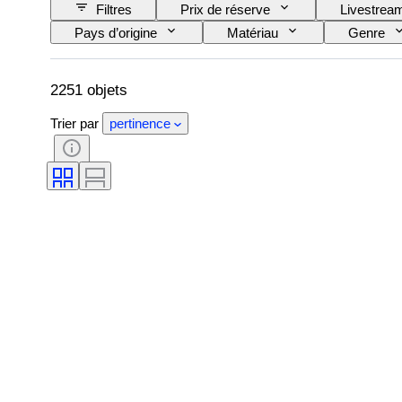
Filtres
Prix de réserve
Livestrea
Pays d’origine
Matériau
Genre
Taille de l’article
Époque
Motif
2251 objets
Trier par
pertinence