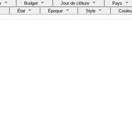
m
Budget
Jour de clôture
Pays
État
Époque
Style
Couleu
Taille du col de chemise
Accessoires inclus