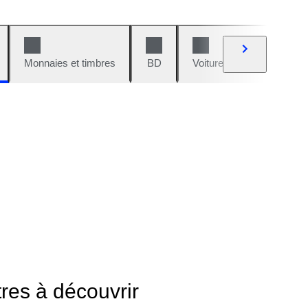
Monnaies et timbres
BD
Voitures et motos
V
tres à découvrir