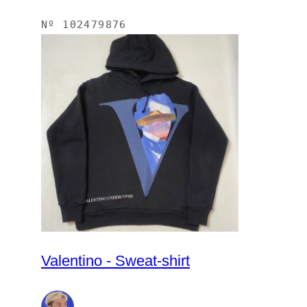
Nº
102479876
Valentino - Sweat-shirt