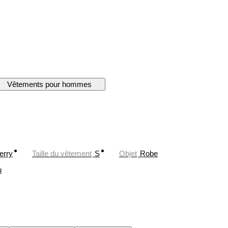
Vêtements pour hommes
erry
Taille du vêtement
S
Objet
Robe
u