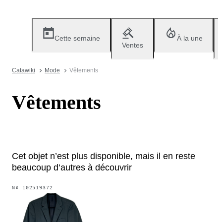
Cette semaine
À la une
Ventes
Catawiki
Mode
Vêtements
Vêtements
Cet objet n’est plus disponible, mais il en reste
beaucoup d’autres à découvrir
Nº
102519372