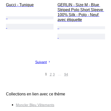
Gucci - Tunique
GERLIN - Size M - Blue 
Striped Polo Short Sleeve 
100% Silk - Polo - Neuf 
avec étiquette
Suivant
1
2
3
…
94
Collections en lien avec ce thème
Moncler Bleu Vêtements