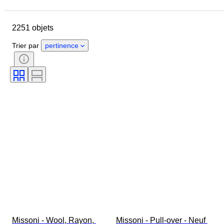
Jour de clôture
Pays
Marque
Objet
2251 objets
Pays d’origine
Matériau
Genre
État
Époque
Trier par
pertinence
Style
Couleur
Taille du vêtement
Taille de l’article
Époque
Motif
Taille du col de chemise
Accessoires inclus
Pointure
Missoni - Wool, Rayon, 
Missoni - Pull-over - Neuf 