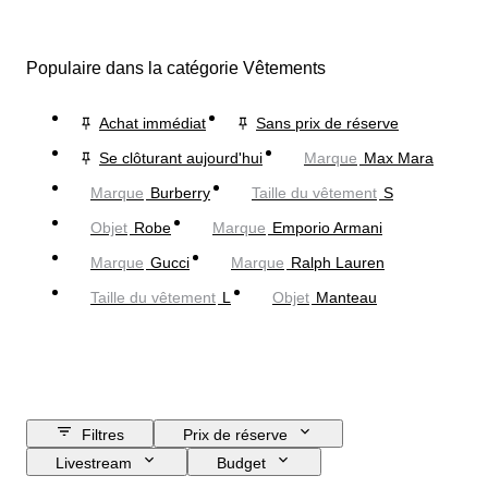
Populaire dans la catégorie Vêtements
Achat immédiat
Sans prix de réserve
Se clôturant aujourd'hui
Marque
Max Mara
Marque
Burberry
Taille du vêtement
S
Objet
Robe
Marque
Emporio Armani
Marque
Gucci
Marque
Ralph Lauren
Taille du vêtement
L
Objet
Manteau
Filtres
Prix de réserve
Livestream
Budget