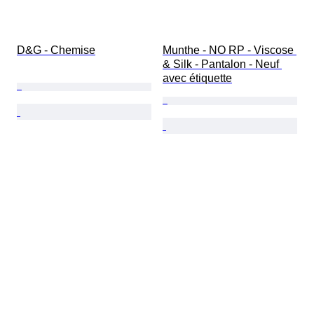
D&G - Chemise
Munthe - NO RP - Viscose 
& Silk - Pantalon - Neuf 
avec étiquette