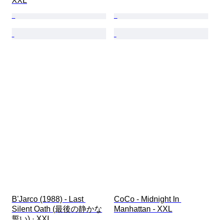
XXL
B'Jarco (1988) - Last 
CoCo - Midnight In 
Silent Oath (最後の静かな
Manhattan - XXL
誓い) · XXL