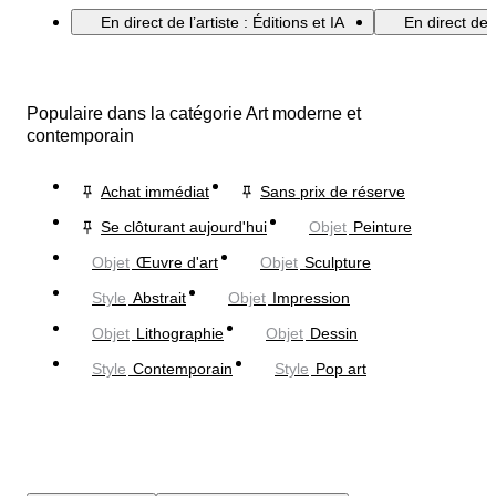
En direct de l’artiste : Éditions et IA
En direct de 
Populaire dans la catégorie Art moderne et
contemporain
Achat immédiat
Sans prix de réserve
Se clôturant aujourd'hui
Objet
Peinture
Objet
Œuvre d'art
Objet
Sculpture
Style
Abstrait
Objet
Impression
Objet
Lithographie
Objet
Dessin
Style
Contemporain
Style
Pop art