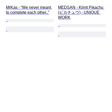
MrKas - “We never meant 
MEDSAN - Klimt Pikachu 
to complete each other..”
(ピカチュウ) - UNIQUE 
WORK