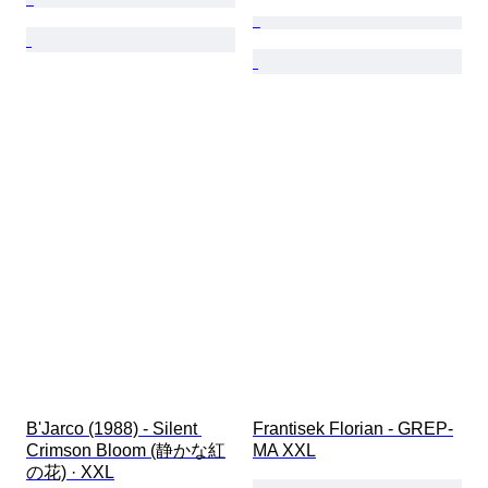
B'Jarco (1988) - Silent 
Frantisek Florian - GREP-
Crimson Bloom (静かな紅
MA XXL
の花) · XXL