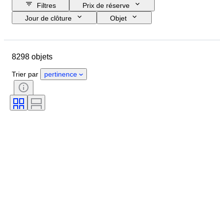
Filtres
Prix de réserve
Jour de clôture
Objet
Budget
Format
Style
Technique
Artiste
Pays
8298 objets
Thème
Époque
Signature
Couleur
Vendu(e) par
Trier par
pertinence
Édition