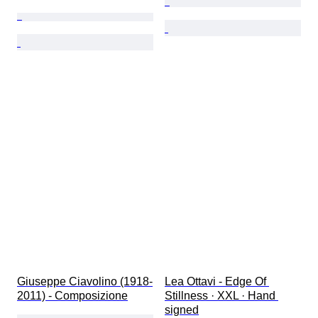
Giuseppe Ciavolino (1918-
Lea Ottavi - Edge Of 
2011) - Composizione
Stillness · XXL · Hand 
signed