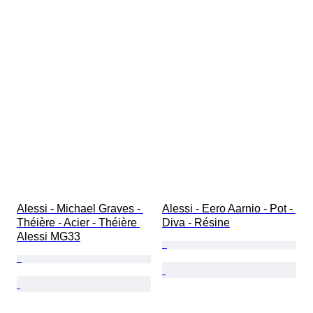
Alessi - Michael Graves - 
Alessi - Eero Aarnio - Pot - 
Théière - Acier - Théière 
Diva - Résine
Alessi MG33