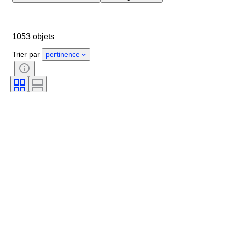
Pays
Format
Dimensions
Marque
Objet
1053 objets
Pays d’origine
Matériau
État
Suppléments
Époque
Trier par
pertinence
Thème
Style
Technique
Signature
Édition
Couleur
Mouvement de montre
Époque
Vendu(e) par
Artiste
Réserve de marche
Sonnerie
Créateur
Modèle