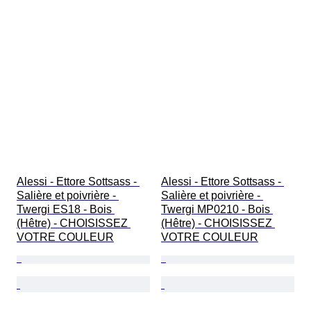
Alessi - Ettore Sottsass - 
Alessi - Ettore Sottsass - 
Salière et poivrière - 
Salière et poivrière - 
Twergi ES18 - Bois 
Twergi MP0210 - Bois 
(Hêtre) - CHOISISSEZ 
(Hêtre) - CHOISISSEZ 
VOTRE COULEUR
VOTRE COULEUR