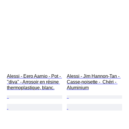
Alessi - Eero Aarnio - Pot - 
Alessi - Jim Hannon-Tan - 
''diva'' - Arrosoir en résine 
Casse-noisette -  Chéri - 
thermoplastique, blanc.
Aluminium