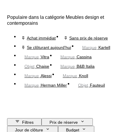
Populaire dans la catégorie Meubles design et
contemporains
Achat immédiat
Sans prix de réserve
Se clôturant aujourd'hui
Marque
Kartell
Marque
Vitra
Marque
Cassina
Objet
Chaise
Marque
B&B Italia
Marque
Alessi
Marque
Knoll
Marque
Herman Miller
Objet
Fauteuil
Filtres
Prix de réserve
Jour de clôture
Budget