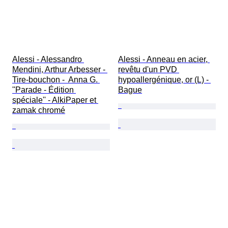
Alessi - Alessandro 
Alessi - Anneau en acier, 
Mendini, Arthur Arbesser - 
revêtu d'un PVD 
Tire-bouchon -  Anna G. 
hypoallergénique, or (L) - 
''Parade - Édition 
Bague
spéciale'' - AlkiPaper et 
zamak chromé