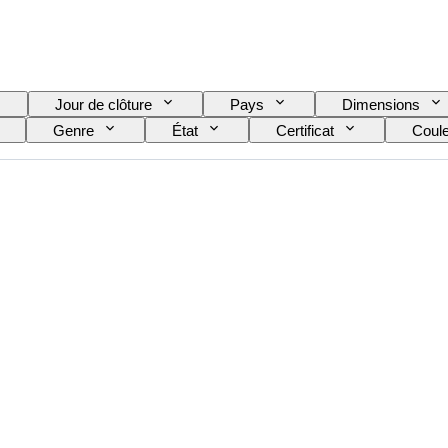
Jour de clôture
Pays
Dimensions
Genre
État
Certificat
Coul
Pointure