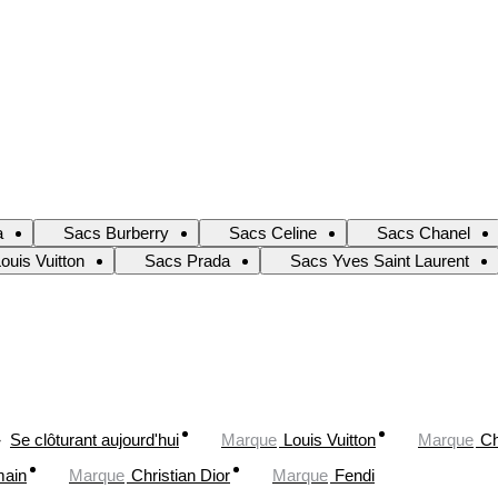
a
Sacs Burberry
Sacs Celine
Sacs Chanel
ouis Vuitton
Sacs Prada
Sacs Yves Saint Laurent
Se clôturant aujourd'hui
Marque
Louis Vuitton
Marque
Ch
main
Marque
Christian Dior
Marque
Fendi