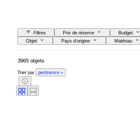
Filtres
Prix de réserve
Budget
Objet
Pays d’origine
Matériau
Époque
Taille de l’article
Modèle
3965 objets
Trier par
pertinence