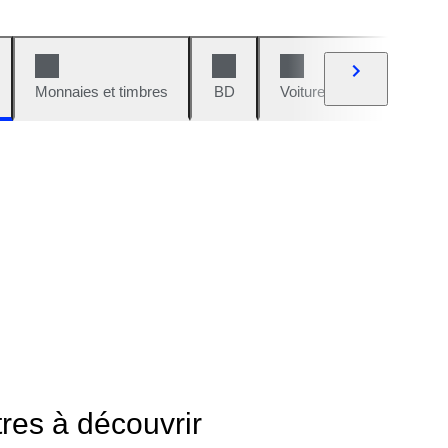
Monnaies et timbres
BD
Voitures et motos
V
tres à découvrir