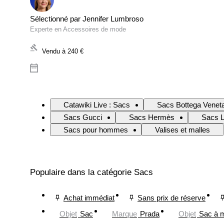
Sélectionné par Jennifer Lumbroso
Experte en Accessoires de mode
Vendu à
240 €
Catawiki Live : Sacs
Sacs Bottega Venet
Sacs Gucci
Sacs Hermès
Sacs L
Sacs pour hommes
Valises et malles
Populaire dans la catégorie Sacs
Achat immédiat
Sans prix de réserve
Objet
Sac
Marque
Prada
Objet
Sac à 