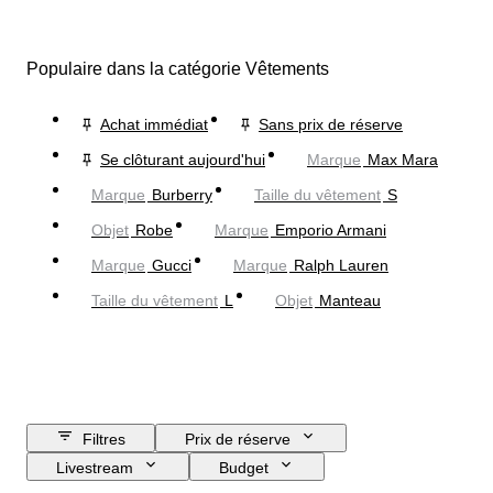
Populaire dans la catégorie Vêtements
Achat immédiat
Sans prix de réserve
Se clôturant aujourd'hui
Marque
Max Mara
Marque
Burberry
Taille du vêtement
S
Objet
Robe
Marque
Emporio Armani
Marque
Gucci
Marque
Ralph Lauren
Taille du vêtement
L
Objet
Manteau
Filtres
Prix de réserve
Livestream
Budget