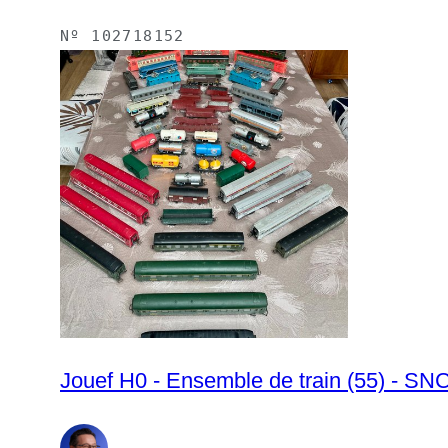
Nº
102718152
Jouef H0 - Ensemble de train (55) - SN