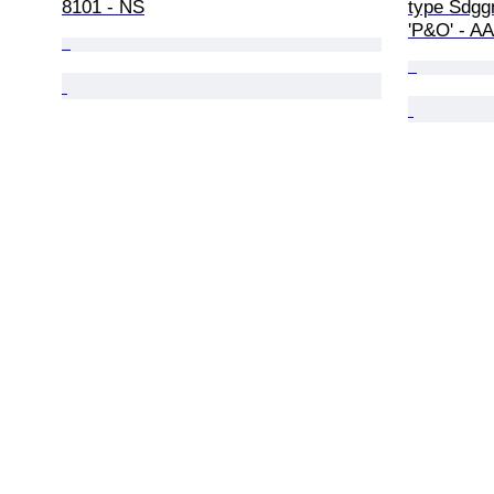
8101 - NS
type Sdgg
'P&O' - A