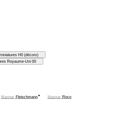
miniatures H0 (décors)
tures Royaume-Uni 00
Marque
Fleischmann
Marque
Roco