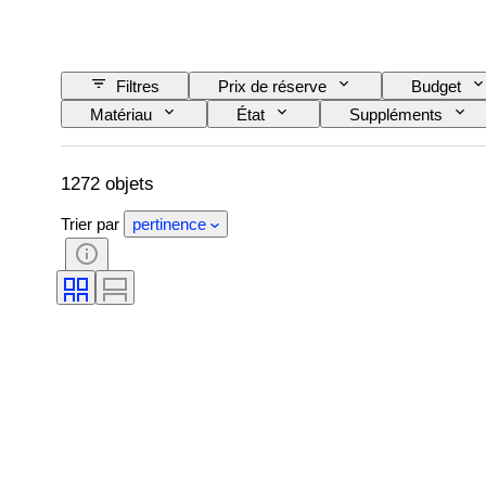
Filtres
Prix de réserve
Budget
Matériau
État
Suppléments
Compagnie ferroviaire
Époque
1272 objets
Trier par
pertinence