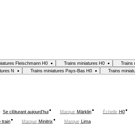
niatures Fleischmann H0
Trains miniatures H0
Trains 
atures N
Trains miniatures Pays-Bas H0
Trains minia
Se clôturant aujourd'hui
Marque
Märklin
Échelle
H0
train
Marque
Minitrix
Marque
Lima