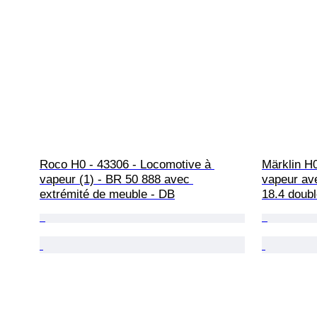
Roco H0 - 43306 - Locomotive à 
Märklin H0
vapeur (1) - BR 50 888 avec 
vapeur ave
extrémité de meuble - DB
18.4 doubl