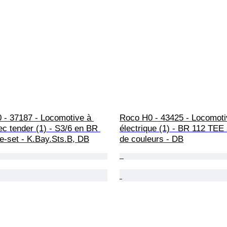
 - 37187 - Locomotive à 
Roco H0 - 43425 - Locomoti
c tender (1) - S3/6 en BR 
électrique (1) - BR 112 TE
e-set - K.Bay.Sts.B, DB
de couleurs - DB