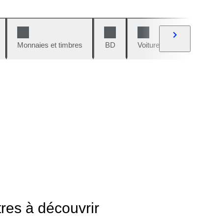
Monnaies et timbres
BD
Voitures et motos
V
tres à découvrir