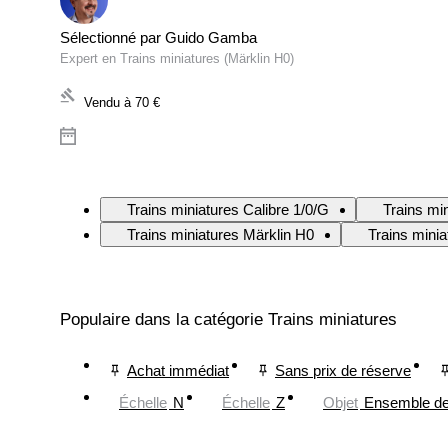
Sélectionné par Guido Gamba
Expert en Trains miniatures (Märklin H0)
Vendu à
70 €
Trains miniatures Calibre 1/0/G
Trains mi
Trains miniatures Märklin H0
Trains mini
Populaire dans la catégorie Trains miniatures
Achat immédiat
Sans prix de réserve
Échelle
N
Échelle
Z
Objet
Ensemble de 