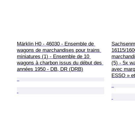
Märklin H0 - 46030 - Ensemble de 
Sachsenmo
wagons de marchandises pour trains 
16115/160
miniatures (1) - Ensemble de 10 
marchandis
wagons à charbon issus du début des 
(5) - 5x w
années 1950 - DB, DR (DRB)
avec marq
ESSO » et