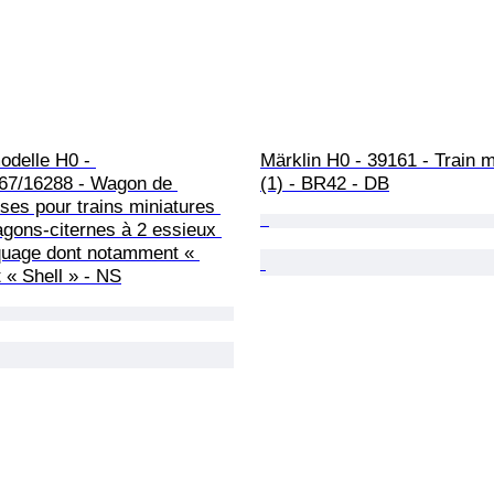
delle H0 - 
Märklin H0 - 39161 - Train m
67/16288 - Wagon de 
(1) - BR42 - DB
es pour trains miniatures 
agons-citernes à 2 essieux 
uage dont notamment « 
 « Shell » - NS