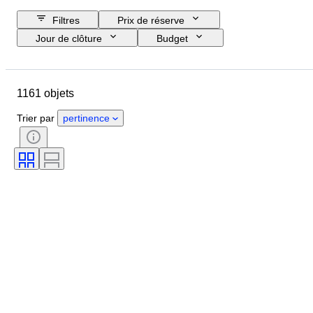
Filtres
Prix de réserve
Jour de clôture
Budget
Pays
Format
Dimensions
Marque
Objet
1161 objets
Pays d’origine
Matériau
Genre
État
Suppléments
Trier par
pertinence
Époque
Thème
Style
Signature
Édition
Couleur
Mouvement de montre
Vendu(e) par
Artiste
Réserve de marche
Sonnerie
Époque
Créateur
Modèle