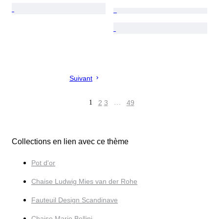
Suivant
1
2
3
…
49
Collections en lien avec ce thème
Pot d'or
Chaise Ludwig Mies van der Rohe
Fauteuil Design Scandinave
Chaise Mario Bellini