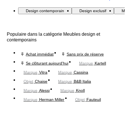
Design contemporain
Design exclusif
Me
Populaire dans la catégorie Meubles design et
contemporains
Achat immédiat
Sans prix de réserve
Se clôturant aujourd'hui
Marque
Kartell
Marque
Vitra
Marque
Cassina
Objet
Chaise
Marque
B&B Italia
Marque
Alessi
Marque
Knoll
Marque
Herman Miller
Objet
Fauteuil