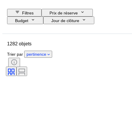
Filtres
Prix de réserve
Budget
Jour de clôture
Pays
Marque
Objet
Pays d’origine
Matériau
1282 objets
État
Suppléments
Époque
Thème
Style
Technique
Trier par
pertinence
Signature
Reliure
Édition
Langue
Couleur
Artiste
Vendu(e) par
Époque
Original / Réplique
Organisation militaire
Sport
Créateur