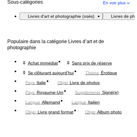
Sous-catégories
En voir plus
Livres d'art et photographie (osés)
Livres de ph
Populaire dans la catégorie Livres d’art et de
photographie
Achat immédiat
Sans prix de réserve
Se clôturant aujourd'hui
Thème
Érotique
Pays
Italie
Objet
Livre de photos
Pays
Royaume-Uni
Suppléments
Signé(e)
Langue
Allemand
Langue
Italien
Objet
Livre grand format
Objet
Album photo