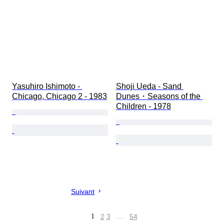
Yasuhiro Ishimoto - 
Shoji Ueda - Sand 
Chicago, Chicago 2 - 1983
Dunes・Seasons of the 
Children - 1978
Suivant
1
2
3
…
54