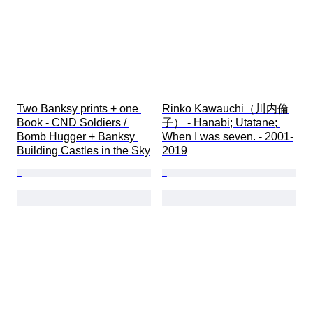
Two Banksy prints + one 
Rinko Kawauchi（川内倫
Book - CND Soldiers / 
子） - Hanabi; Utatane; 
Bomb Hugger + Banksy 
When I was seven. - 2001-
Building Castles in the Sky
2019