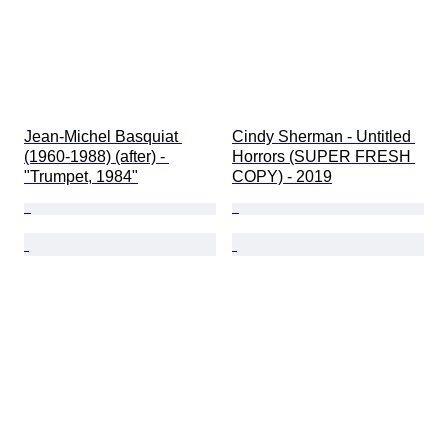
Jean-Michel Basquiat 
Cindy Sherman - Untitled 
(1960-1988) (after) - 
Horrors (SUPER FRESH 
"Trumpet, 1984"
COPY) - 2019