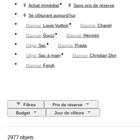
Achat immédiat
Sans prix de réserve
Se clôturant aujourd'hui
Marque
Louis Vuitton
Marque
Chanel
Marque
Gucci
Marque
Hermès
Objet
Sac
Marque
Prada
Objet
Sac à main
Marque
Christian Dior
Marque
Fendi
Filtres
Prix de réserve
Budget
Jour de clôture
Pays
Dimensions
Marque
Taille du vêtement
Objet
2977 objets
Pays d’origine
Matériau