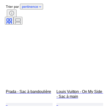
Genre
État
Certificat
Trier par
pertinence
Couleur
Accessoires inclus
Motif
Époque
Taille de l’article
Modèle
Pointure
Prada - Sac à bandoulière
Louis Vuitton - On My Side 
- Sac à main