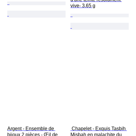
vive- 3.65 g
Argent - Ensemble de 
 Chapelet - Exquis Tasbih 
bijoux 2 pièces - Œil de 
Misbah en malachite du 