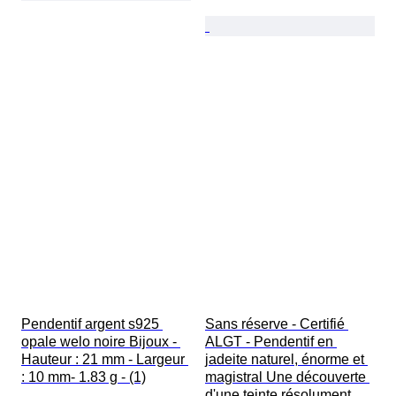
Pendentif argent s925 
Sans réserve - Certifié 
opale welo noire Bijoux - 
ALGT - Pendentif en 
Hauteur : 21 mm - Largeur 
jadeite naturel, énorme et 
: 10 mm- 1.83 g - (1)
magistral Une découverte 
d'une teinte résolument 