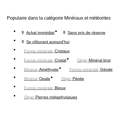
Populaire dans la catégorie Minéraux et météorites
Achat immédiat
Sans prix de réserve
Se clôturant aujourd'hui
Forme minérale
Cristaux
Forme minérale
Cristal
Objet
Minéral brut
Minéral
Améthyste
Forme minérale
Géode
Minéral
Opale
Objet
Pépite
Forme minérale
Bijoux
Objet
Pierres métaphysiques