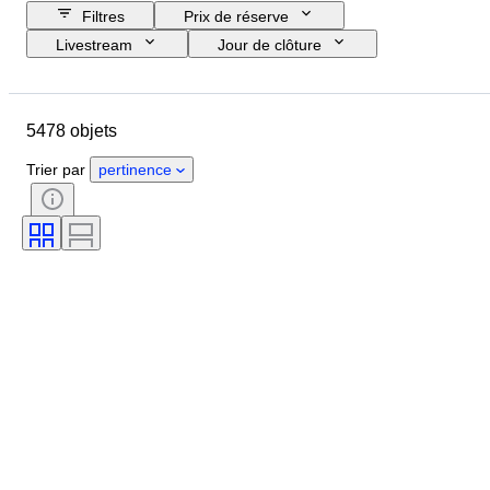
Filtres
Prix de réserve
Livestream
Jour de clôture
Budget
Pays
Format
Dimensions
Objet
5478 objets
Pays d’origine
Matériau
Genre
État
Époque
Trier par
pertinence
Pierre précieuse
Certificat
Signature
Couleur
Taille
Couleur exacte
Minéral
Forme minérale
Époque
Original / Réplique
Taille de l’article
Traitement
Lustre de la perle
Qualité de la surface de la perle