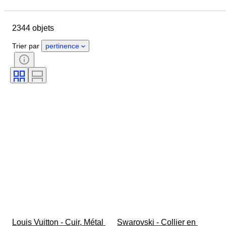
Jour de clôture
Pays
Dimensions
Marque
Objet
2344 objets
Pays d’origine
Matériau
Genre
État
Époque
Trier par
pertinence
Pierre précieuse
Certificat
Pureté
Style
Couleur
Taille du vêtement
Taille
Taille de l’article
Motif
Type de diamant
Original / Réplique
Size
Accessoires inclus
Époque
Modèle
Louis Vuitton - Cuir, Métal 
Swarovski - Collier en 