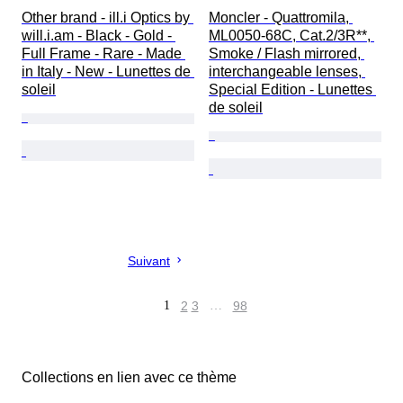
Other brand - ill.i Optics by 
Moncler - Quattromila, 
will.i.am - Black - Gold - 
ML0050-68C, Cat.2/3R**, 
Full Frame - Rare - Made 
Smoke / Flash mirrored, 
in Italy - New - Lunettes de 
interchangeable lenses, 
soleil
Special Edition - Lunettes 
de soleil
Suivant
1
2
3
…
98
Collections en lien avec ce thème