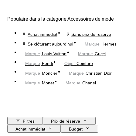
Populaire dans la catégorie Accessoires de mode
Achat immédiat
Sans prix de réserve
Se clôturant aujourd'hui
Marque
Hermès
Marque
Louis Vuitton
Marque
Gucci
Marque
Fendi
Objet
Ceinture
Marque
Moncler
Marque
Christian Dior
Marque
Monet
Marque
Chanel
Filtres
Prix de réserve
Achat immédiat
Budget