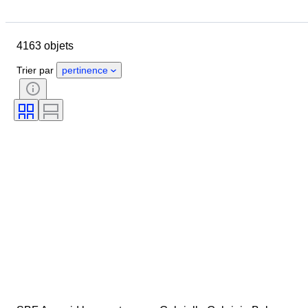
Pays
Format
Dimensions
Marque
Objet
4163 objets
Pays d’origine
Matériau
Genre
État
Époque
Trier par
pertinence
Certificat
Style
Technique
Signature
Couleur
Mouvement de montre
Original / Réplique
Époque
Style de pousse
Réserve de marche
Vendu(e) par
Sonnerie
Traitement
Spécimen