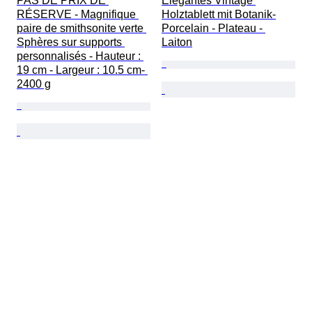
PAS DE PRIX DE 
Elegantes Vintage 
RÉSERVE - Magnifique 
Holztablett mit Botanik-
paire de smithsonite verte 
Porcelain - Plateau - 
Sphères sur supports 
Laiton
personnalisés - Hauteur : 
19 cm - Largeur : 10.5 cm- 
2400 g