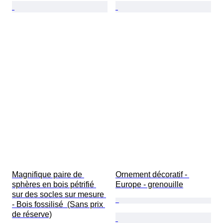
Magnifique paire de 
Ornement décoratif - 
sphères en bois pétrifié 
Europe - grenouille
sur des socles sur mesure 
- Bois fossilisé  (Sans prix 
de réserve)