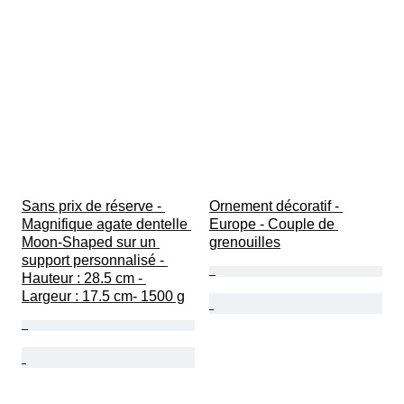
Sans prix de réserve - 
Ornement décoratif - 
Magnifique agate dentelle 
Europe - Couple de 
Moon-Shaped sur un 
grenouilles
support personnalisé - 
Hauteur : 28.5 cm - 
Largeur : 17.5 cm- 1500 g