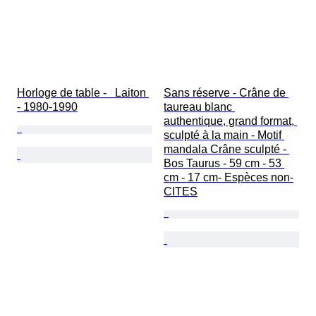
Horloge de table -   Laiton 
Sans réserve - Crâne de 
- 1980-1990
taureau blanc 
authentique, grand format, 
sculpté à la main - Motif 
mandala Crâne sculpté - 
Bos Taurus - 59 cm - 53 
cm - 17 cm- Espèces non-
CITES