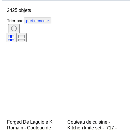
Pays d’origine
Matériau
2425 objets
État
Époque
Style
Signature
Couleur
Trier par
pertinence
Taille du vêtement
Époque
Type de couteau de cuisine
Décor
Artiste
Original / Réplique
Accessoires inclus
Vendu(e) par
Créateur
Modèle
Forged De Laguiole K 
Couteau de cuisine - 
Romain - Couteau de 
Kitchen knife set -  717 - 