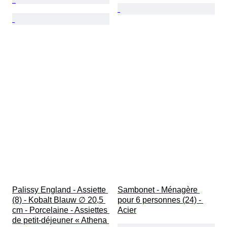
Palissy England - Assiette 
Sambonet - Ménagère 
(8) - Kobalt Blauw ∅ 20,5 
pour 6 personnes (24) - 
cm - Porcelaine - Assiettes 
Acier
de petit-déjeuner « Athena 