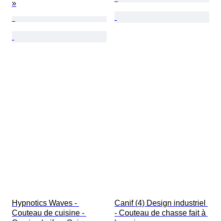
»
Hypnotics Waves - 
Canif (4) Design industriel 
Couteau de cuisine - 
- Couteau de chasse fait à 