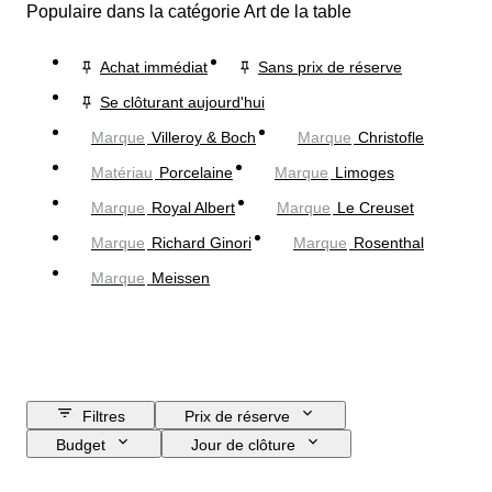
Populaire dans la catégorie Art de la table
Achat immédiat
Sans prix de réserve
Se clôturant aujourd'hui
Marque
Villeroy & Boch
Marque
Christofle
Matériau
Porcelaine
Marque
Limoges
Marque
Royal Albert
Marque
Le Creuset
Marque
Richard Ginori
Marque
Rosenthal
Marque
Meissen
Filtres
Prix de réserve
Budget
Jour de clôture
Pays
Marque
Objet