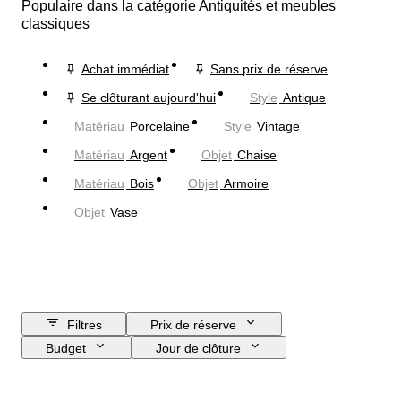
Populaire dans la catégorie Antiquités et meubles
classiques
Achat immédiat
Sans prix de réserve
Se clôturant aujourd'hui
Style
Antique
Matériau
Porcelaine
Style
Vintage
Matériau
Argent
Objet
Chaise
Matériau
Bois
Objet
Armoire
Objet
Vase
Filtres
Prix de réserve
Budget
Jour de clôture
Pays
Format
Dimensions
Marque
Objet