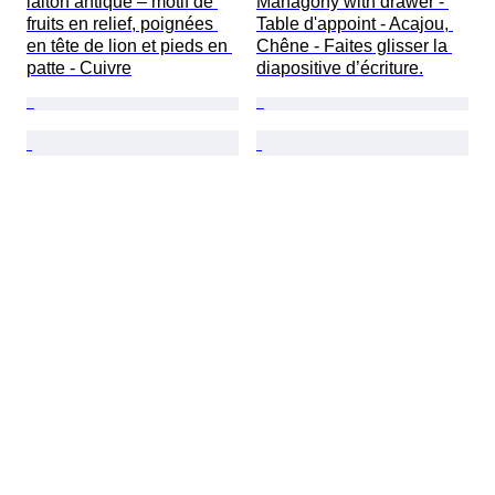
laiton antique – motif de 
Mahagony with drawer - 
fruits en relief, poignées 
Table d'appoint - Acajou, 
en tête de lion et pieds en 
Chêne - Faites glisser la 
patte - Cuivre
diapositive d’écriture.