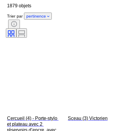
1879 objets
Pays d’origine
Matériau
Genre
État
Époque
Trier par
pertinence
Certificat
Thème
Style
Signature
Couleur
Mouvement de montre
Réserve de marche
Sonnerie
Type de pendule
Époque
Diamètre du boîtier
Original / Réplique
Créateur
Provenance
Cercueil (4) - Porte-stylo 
Sceau (3) Victorien
et plateau avec 2 
réservoirs d’encre, avec 