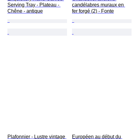
Serving Tray - Plateau - 
candélabres muraux en 
Chêne - antique
fer forgé (2) - Fonte
Plafonnier - Lustre vintage 
Européen au début du 