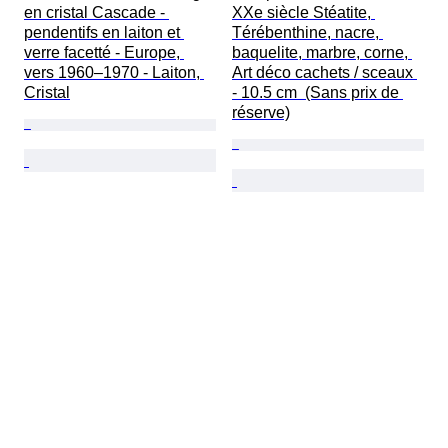
en cristal Cascade - 
XXe siècle Stéatite, 
pendentifs en laiton et 
Térébenthine, nacre, 
verre facetté - Europe, 
baquelite, marbre, corne, 
vers 1960–1970 - Laiton, 
Art déco cachets / sceaux 
Cristal
- 10.5 cm  (Sans prix de 
réserve)