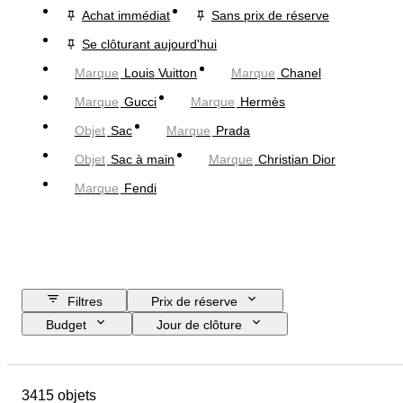
Achat immédiat
Sans prix de réserve
Se clôturant aujourd'hui
Marque
Louis Vuitton
Marque
Chanel
Marque
Gucci
Marque
Hermès
Objet
Sac
Marque
Prada
Objet
Sac à main
Marque
Christian Dior
Marque
Fendi
Filtres
Prix de réserve
Budget
Jour de clôture
Pays
Dimensions
Marque
Taille du vêtement
Objet
3415 objets
Pays d’origine
Matériau