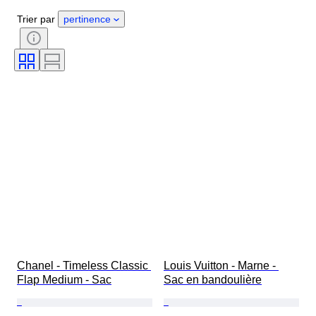
Genre
État
Certificat
Trier par
pertinence
Couleur
Accessoires inclus
Motif
Époque
Taille de l’article
Modèle
Pointure
Chanel - Timeless Classic 
Louis Vuitton - Marne - 
Flap Medium - Sac
Sac en bandoulière