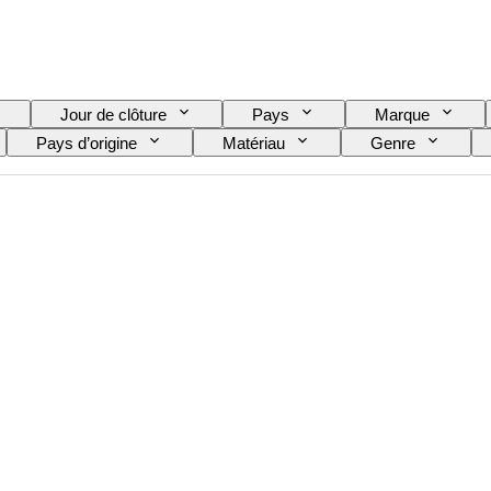
Jour de clôture
Pays
Marque
Pays d’origine
Matériau
Genre
Couleur
Mouvement de montre
Matériau du 
ginal / Réplique
Type d’automobilia
Modèle