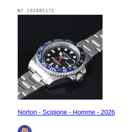
Nº
102805171
Norton - Scipione - Homme - 2026