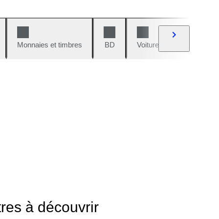
Monnaies et timbres
BD
Voitures et motos
V
tres à découvrir