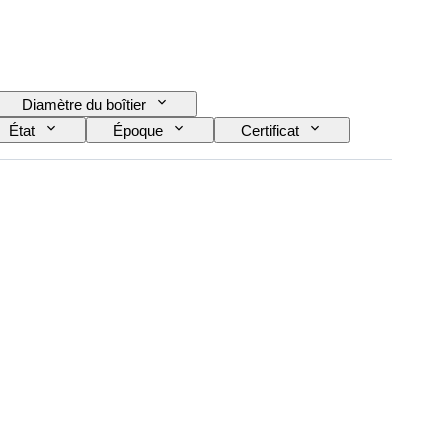
Diamètre du boîtier
État
Époque
Certificat
bracelet de montre
Époque