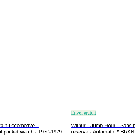
Envoi gratuit
ain Locomotive - 
Wilbur - Jump-Hour - Sans p
l pocket watch - 1970-1979
réserve - Automatic * BRA