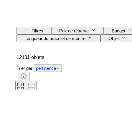
Filtres
Prix de réserve
Budget
Longueur du bracelet de montre
Objet
Thème
Édition
Langue
Réserve de marche
Sonnerie
Ori
12131 objets
Trier par
pertinence