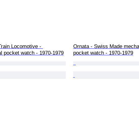
Train Locomotive - 
Ornata - Swiss Made mecha
l pocket watch - 1970-1979
pocket watch - 1970-1979