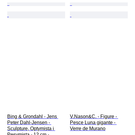
Bing & Grondahl - Jens 
V.Nason&C. - Figure - 
Peter Dahl-Jensen - 
Pesce Luna gigante - 
Sculpture, Optymista i 
Verre de Murano
Pesymista - 12 cm - 