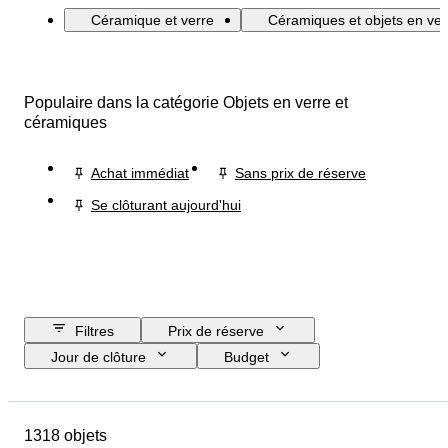
Céramique et verre
Céramiques et objets en ver
Populaire dans la catégorie Objets en verre et
céramiques
Achat immédiat
Sans prix de réserve
Se clôturant aujourd'hui
Filtres
Prix de réserve
Jour de clôture
Budget
Pays
Format
Dimensions
Marque
Objet
1318 objets
Pays d’origine
Matériau