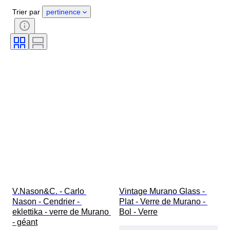
Genre
État
Époque
Trier par
pertinence
Certificat
Pureté
Thème
Style
Signature
Couleur
Époque
Décor
Artiste
Vendu(e) par
Original / Réplique
Créateur
Modèle
Provenance
V.Nason&C. - Carlo 
Vintage Murano Glass - 
Nason - Cendrier - 
Plat - Verre de Murano - 
eklettika - verre de Murano 
Bol - Verre
- géant