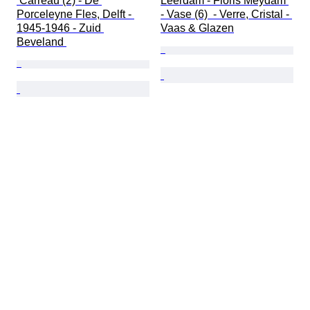
 Carreau (2) - De 
Leerdam - Floris Meydam 
Porceleyne Fles, Delft - 
- Vase (6)  - Verre, Cristal - 
1945-1946 - Zuid 
Vaas & Glazen
Beveland 