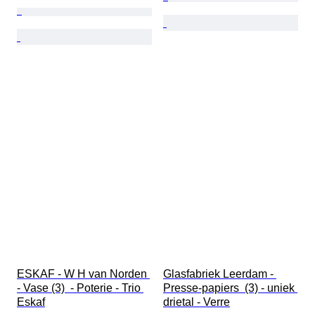
ESKAF - W H van Norden 
Glasfabriek Leerdam - 
- Vase (3)  - Poterie - Trio 
Presse-papiers  (3) - uniek 
Eskaf
drietal - Verre