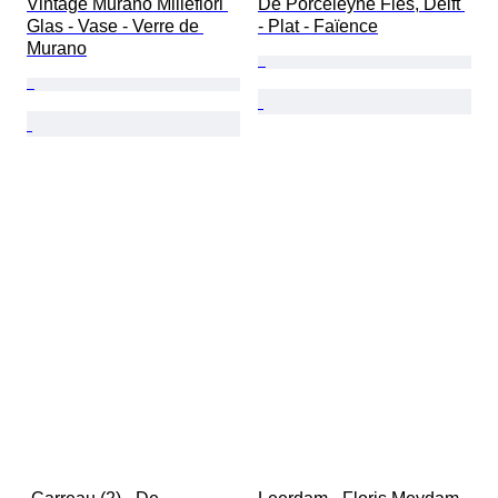
Vintage Murano Millefiori 
De Porceleyne Fles, Delft 
Glas - Vase - Verre de 
- Plat - Faïence
Murano