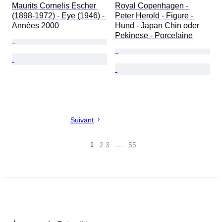
Maurits Cornelis Escher 
Royal Copenhagen - 
(1898-1972) - Eye (1946) - 
Peter Herold - Figure - 
Années 2000
Hund - Japan Chin oder 
Pekinese - Porcelaine
Suivant
1
2
3
…
55