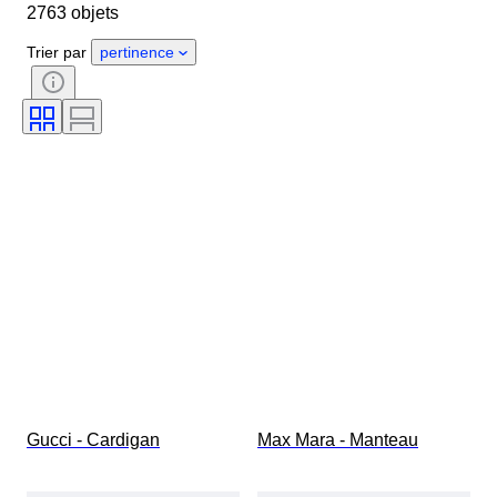
2763 objets
Pays d’origine
Matériau
Genre
État
Époque
Trier par
pertinence
Style
Couleur
Taille du vêtement
Taille de l’article
Époque
Motif
Taille du col de chemise
Accessoires inclus
Pointure
Gucci - Cardigan
Max Mara - Manteau