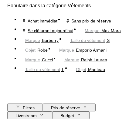
Populaire dans la catégorie Vêtements
Achat immédiat
Sans prix de réserve
Se clôturant aujourd'hui
Marque
Max Mara
Marque
Burberry
Taille du vêtement
S
Objet
Robe
Marque
Emporio Armani
Marque
Gucci
Marque
Ralph Lauren
Taille du vêtement
L
Objet
Manteau
Filtres
Prix de réserve
Livestream
Budget
Jour de clôture
Pays
Marque
Objet