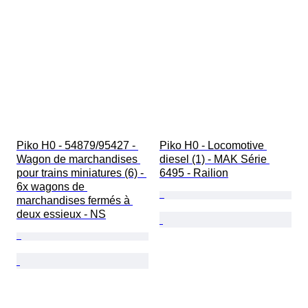
Piko H0 - 54879/95427 - 
Piko H0 - Locomotive 
Wagon de marchandises 
diesel (1) - MAK Série 
pour trains miniatures (6) - 
6495 - Railion
6x wagons de 
marchandises fermés à 
deux essieux - NS