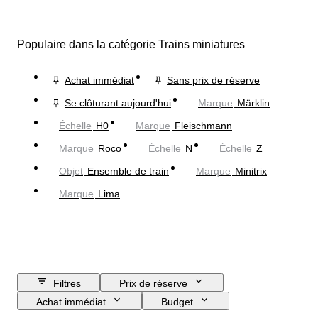
Populaire dans la catégorie Trains miniatures
Achat immédiat
Sans prix de réserve
Se clôturant aujourd'hui
Marque
Märklin
Échelle
H0
Marque
Fleischmann
Marque
Roco
Échelle
N
Échelle
Z
Objet
Ensemble de train
Marque
Minitrix
Marque
Lima
Filtres
Prix de réserve
Achat immédiat
Budget