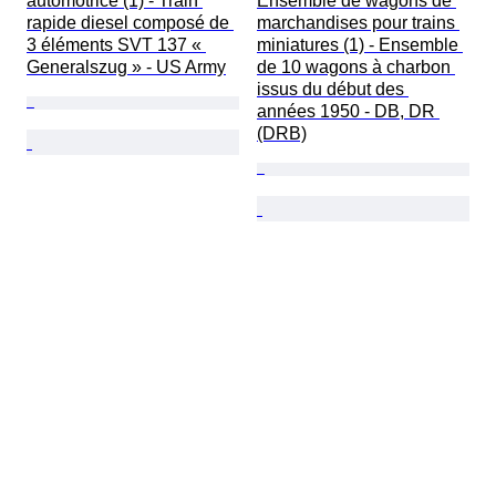
automotrice (1) - Train 
Ensemble de wagons de 
rapide diesel composé de 
marchandises pour trains 
3 éléments SVT 137 « 
miniatures (1) - Ensemble 
Generalszug » - US Army
de 10 wagons à charbon 
issus du début des 
années 1950 - DB, DR 
(DRB)