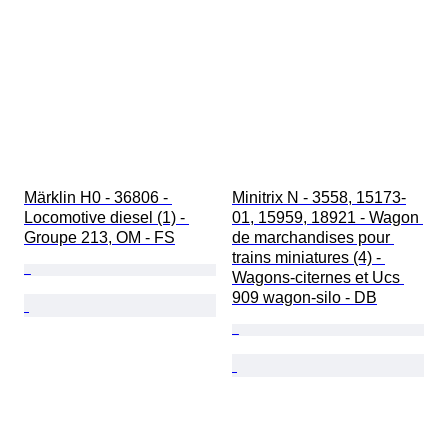
Märklin H0 - 36806 - 
Minitrix N - 3558, 15173-
Locomotive diesel (1) - 
01, 15959, 18921 - Wagon 
Groupe 213, OM - FS
de marchandises pour 
trains miniatures (4) - 
Wagons-citernes et Ucs 
909 wagon-silo - DB