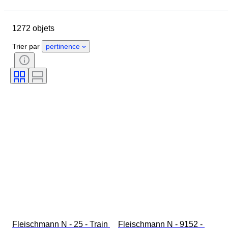
Jour de clôture
Pays
Marque
Objet
1272 objets
Pays d’origine
Matériau
État
Suppléments
Époque
Trier par
pertinence
Couleur
Échelle
Commande
Alimentation électrique
Compagnie ferroviaire
Époque
Fleischmann N - 25 - Train 
Fleischmann N - 9152 - 