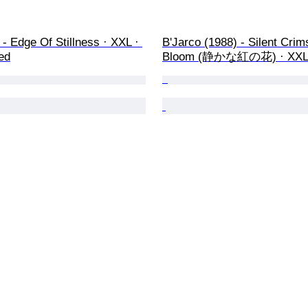
 - Edge Of Stillness · XXL · 
B'Jarco (1988) - Silent Crim
ed
Bloom (静かな紅の花) · XX