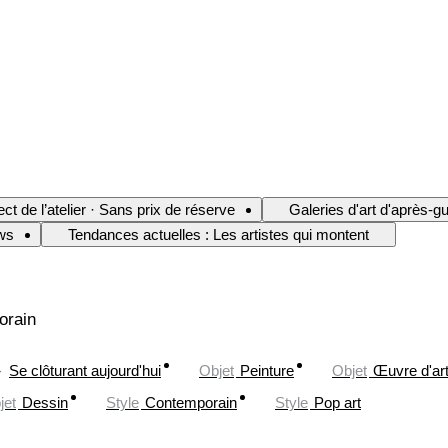
ect de l’atelier · Sans prix de réserve
Galeries d'art d'après-g
ws
Tendances actuelles : Les artistes qui montent
orain
Se clôturant aujourd'hui
Objet
Peinture
Objet
Œuvre d'ar
jet
Dessin
Style
Contemporain
Style
Pop art