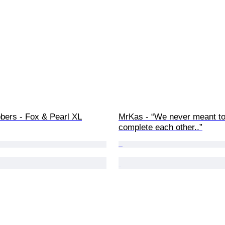
bers - Fox & Pearl XL
MrKas - “We never meant to
complete each other..”