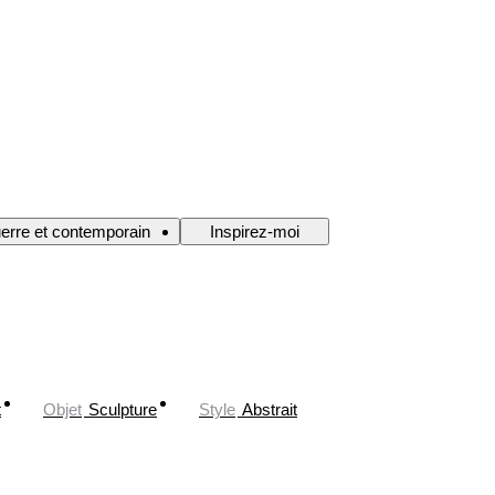
uerre et contemporain
Inspirez-moi
t
Objet
Sculpture
Style
Abstrait