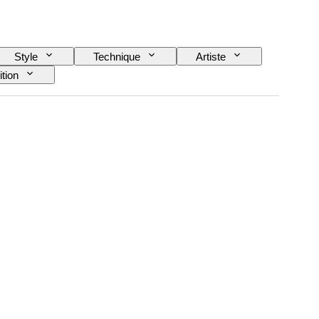
Style
Technique
Artiste
ition