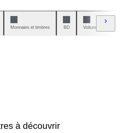
Monnaies et timbres
BD
Voitures et motos
V
tres à découvrir