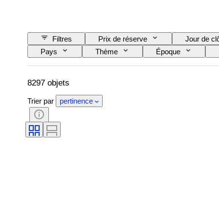
Filtres
Prix de réserve
Jour de cl
Pays
Thème
Époque
8297 objets
Trier par
pertinence