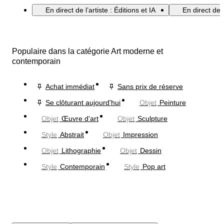
En direct de l’artiste : Éditions et IA
En direct de 
Populaire dans la catégorie Art moderne et
contemporain
Achat immédiat
Sans prix de réserve
Se clôturant aujourd'hui
Objet
Peinture
Objet
Œuvre d'art
Objet
Sculpture
Style
Abstrait
Objet
Impression
Objet
Lithographie
Objet
Dessin
Style
Contemporain
Style
Pop art