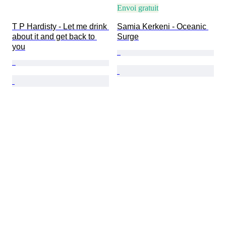
Envoi gratuit
T P Hardisty - Let me drink 
Samia Kerkeni - Oceanic 
about it and get back to 
Surge
you