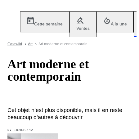
Cette semaine
À la une
Ventes
Catawiki
Art
Art moderne et contemporain
Art moderne et
contemporain
Cet objet n’est plus disponible, mais il en reste
beaucoup d’autres à découvrir
Nº
102836442