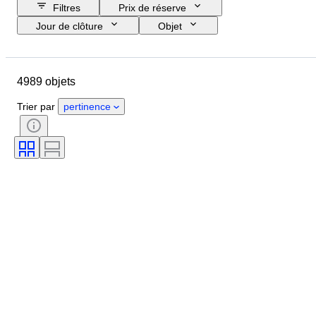
Filtres
Prix de réserve
Jour de clôture
Objet
Budget
Format
Style
Technique
Artiste
Pays
4989 objets
Thème
Époque
Signature
Couleur
Vendu(e) par
Trier par
pertinence
Édition