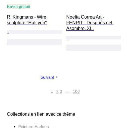
Envoi gratuit
R. Kingmans - Wire 
Noelia Correa Art - 
sculpture "Halcyon"
FENRIT . Después del 
Asombro. XL.
Suivant
1
2
3
…
100
Collections en lien avec ce thème
Peinture Harleen