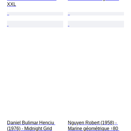
XXL
Daniel Bulimar Henciu 
Nguyen Robert (1958) - 
(1976) - Midnight Grid
Marine géométrique ↑80 