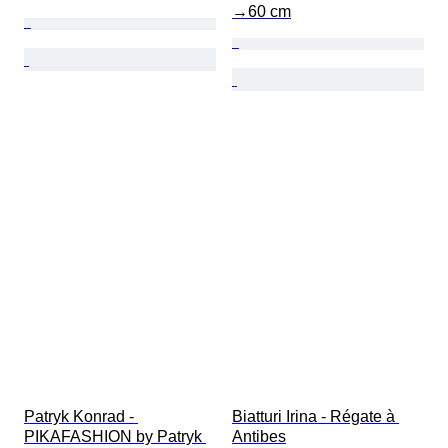
→60 cm
Patryk Konrad - 
Biatturi Irina - Régate à 
PIKAFASHION by Patryk 
Antibes