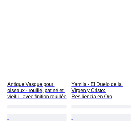
Antique Vasque pour 
Yamila - El Duelo de la 
oiseaux - rouillé, patiné et 
Virgen y Cristo: 
vieilli - avec finition rouillée
Resiliencia en Oro