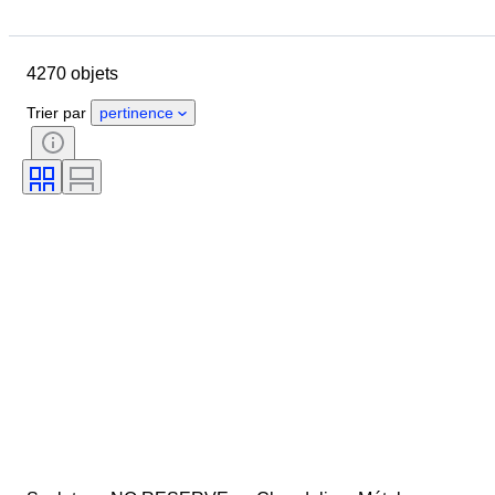
Budget
Pays
Format
Dimensions
Marque
Objet
4270 objets
Pays d’origine
Matériau
Genre
État
Époque
Trier par
pertinence
Certificat
Thème
Style
Technique
Signature
Édition
Couleur
Style de pousse
Vendu(e) par
Traitement
Original / Réplique
Réserve de marche
Époque
Spécimen