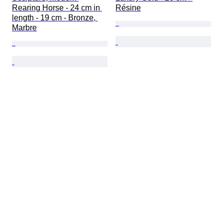
Rearing Horse - 24 cm in 
Résine
length - 19 cm - Bronze, 
Marbre