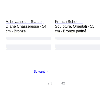
A. Levasseur - Statue, 
French School - 
Diane Chasseresse - 54 
Sculpture, Orientali - 55 
cm - Bronze
cm - Bronze patiné
Suivant
1
2
3
…
42