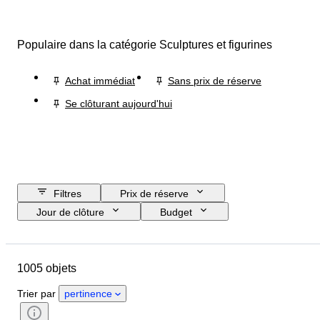
Populaire dans la catégorie Sculptures et figurines
Achat immédiat
Sans prix de réserve
Se clôturant aujourd'hui
Filtres
Prix de réserve
Jour de clôture
Budget
Pays
Format
Dimensions
Marque
Objet
1005 objets
Pays d’origine
Matériau
Genre
État
Époque
Trier par
pertinence
Certificat
Thème
Style