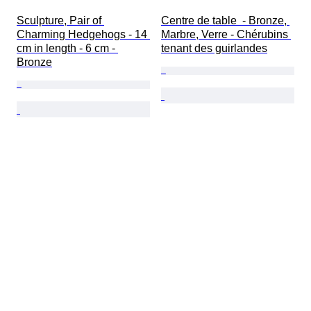
Sculpture, Pair of 
Centre de table  - Bronze, 
Charming Hedgehogs - 14 
Marbre, Verre - Chérubins 
cm in length - 6 cm - 
tenant des guirlandes
Bronze