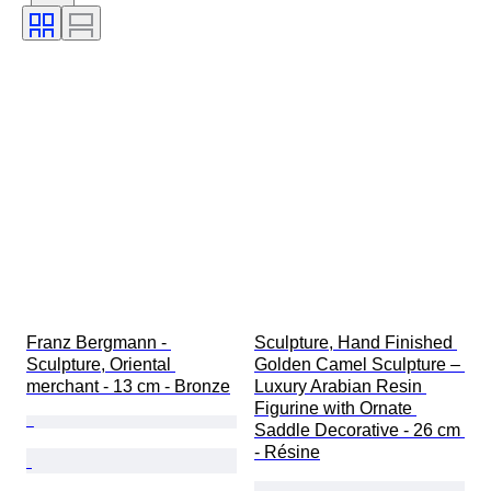
Signature
Couleur
Époque
Artiste
Vendu(e) par
Original / Réplique
Créateur
Provenance
Franz Bergmann - 
Sculpture, Hand Finished 
Sculpture, Oriental 
Golden Camel Sculpture – 
merchant - 13 cm - Bronze
Luxury Arabian Resin 
Figurine with Ornate 
Saddle Decorative - 26 cm 
- Résine