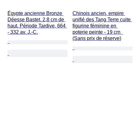
Égypte ancienne Bronze 
Chinois ancien, empire 
Déesse Bastet. 2,8 cm de 
unifié des Tang Terre cuite 
haut. Période Tardive, 664 
figurine féminine en 
- 332 av. J.-C.
poterie peinte - 19 cm  
(Sans prix de réserve)