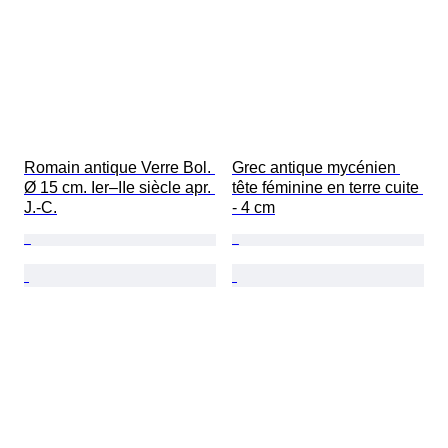
Romain antique Verre Bol. 
Grec antique mycénien 
Ø 15 cm. Ier–IIe siècle apr. 
tête féminine en terre cuite 
J.-C.
- 4 cm