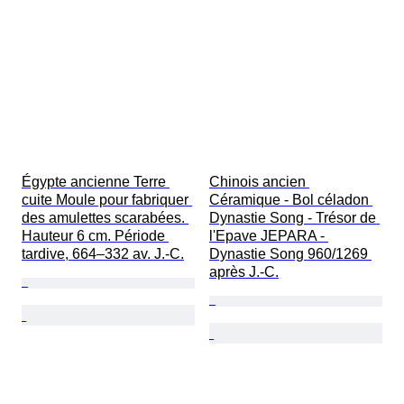
Égypte ancienne Terre 
Chinois ancien 
cuite Moule pour fabriquer 
Céramique - Bol céladon 
des amulettes scarabées. 
Dynastie Song - Trésor de 
Hauteur 6 cm. Période 
l'Epave JEPARA - 
tardive, 664–332 av. J.-C.
Dynastie Song 960/1269 
après J.-C.