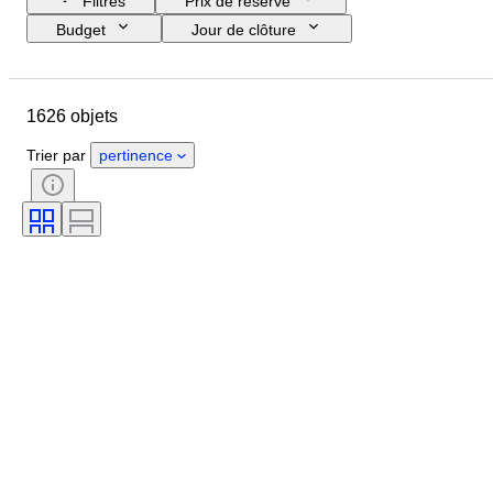
Filtres
Prix de réserve
Budget
Jour de clôture
Pays
Format
Dimensions
Objet
Pays d’origine
1626 objets
Matériau
Genre
État
Époque
Certificat
Thème
Trier par
pertinence
Style
Signature
Couleur
Monnaie
Artiste
Taille de l’article
Culture
Types d'archéologie
Époque
Original / Réplique
Spécimen
Provenance