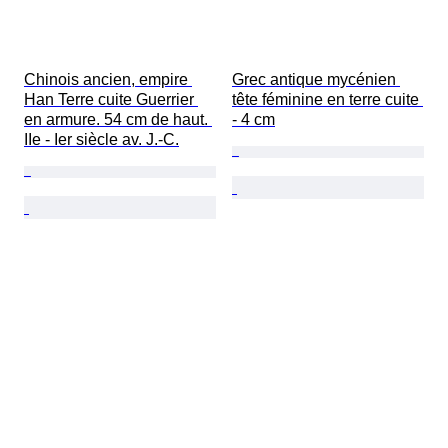
Chinois ancien, empire 
Grec antique mycénien 
Han Terre cuite Guerrier 
tête féminine en terre cuite 
en armure. 54 cm de haut. 
- 4 cm
IIe - Ier siècle av. J.-C.