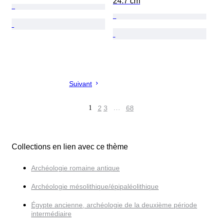
24.7 cm
Suivant
1
2
3
…
68
Collections en lien avec ce thème
Archéologie romaine antique
Archéologie mésolithique/épipaléolithique
Égypte ancienne, archéologie de la deuxième période
intermédiaire