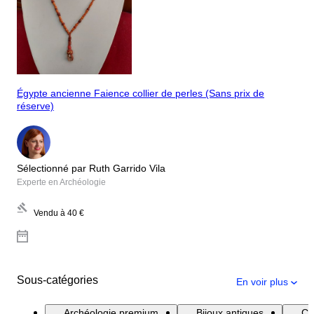
Égypte ancienne Faience collier de perles (Sans prix de
réserve)
Sélectionné par Ruth Garrido Vila
Experte en Archéologie
Vendu à
40 €
Sous-catégories
En voir plus
Archéologie premium
Bijoux antiques
Co