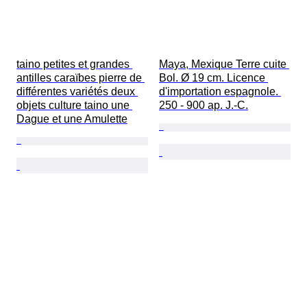
taino petites et grandes 
Maya, Mexique Terre cuite 
antilles caraïbes pierre de 
Bol. Ø 19 cm. Licence 
différentes variétés deux 
d'importation espagnole. 
objets culture taino une 
250 - 900 ap. J.-C.
Dague et une Amulette