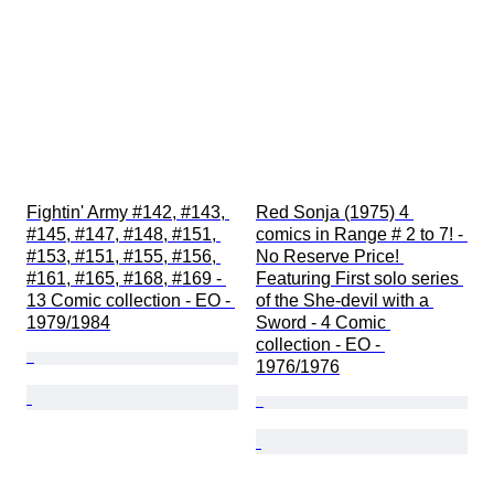
Fightin' Army #142, #143, 
Red Sonja (1975) 4 
#145, #147, #148, #151, 
comics in Range # 2 to 7! - 
#153, #151, #155, #156, 
No Reserve Price! 
#161, #165, #168, #169 - 
Featuring First solo series 
13 Comic collection - EO - 
of the She-devil with a 
1979/1984
Sword - 4 Comic 
collection - EO - 
1976/1976