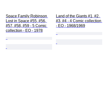
Space Family Robinson 
Land of the Giants #1, #2, 
Lost in Space #55, #56, 
#3, #4 - 4 Comic collection 
#57, #58, #59 - 5 Comic 
- EO - 1968/1969
collection - EO - 1978