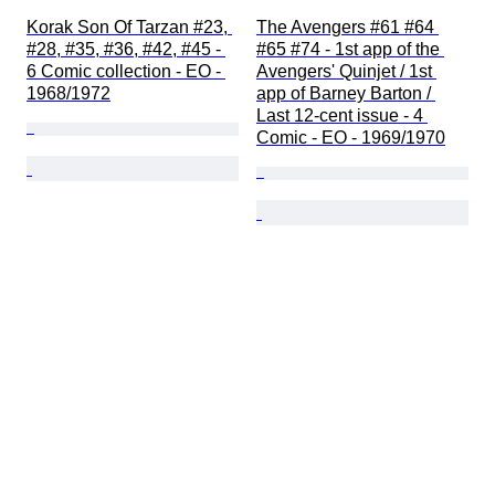
Korak Son Of Tarzan #23, 
The Avengers #61 #64 
#28, #35, #36, #42, #45 - 
#65 #74 - 1st app of the 
6 Comic collection - EO - 
Avengers' Quinjet / 1st 
1968/1972
app of Barney Barton / 
Last 12-cent issue - 4 
Comic - EO - 1969/1970