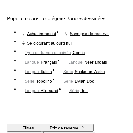
Populaire dans la catégorie Bandes dessinées
Achat immédiat
Sans prix de réserve
Se clôturant aujourd'hui
Type de bande dessinée
Comic
Langue
Français
Langue
Néerlandais
Langue
Italien
Série
Suske en Wiske
Série
Topolino
Série
Dylan Dog
Langue
Allemand
Série
Tex
Filtres
Prix de réserve