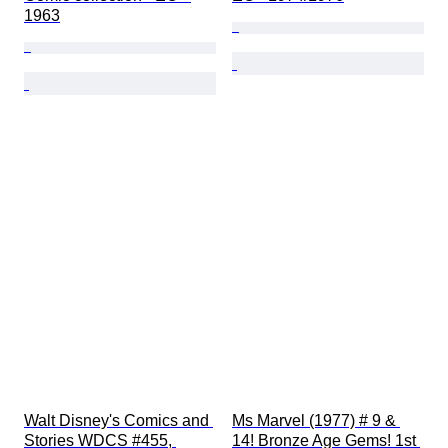
1963
Walt Disney's Comics and 
Ms Marvel (1977) # 9 & 
Stories WDCS #455, 
14! Bronze Age Gems! 1st 