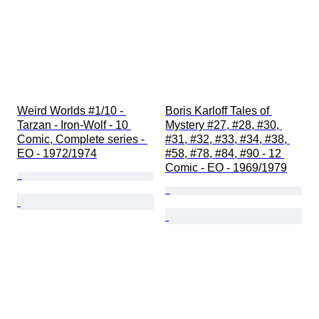
Weird Worlds #1/10 - 
Boris Karloff Tales of 
Tarzan - Iron-Wolf - 10 
Mystery #27, #28, #30, 
Comic, Complete series - 
#31, #32, #33, #34, #38, 
EO - 1972/1974
#58, #78, #84, #90 - 12 
Comic - EO - 1969/1979