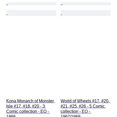
Kona Monarch of Monster 
World of Wheels #17, #20, 
Isle #17, #18, #20 - 3 
#21, #25, #26 - 5 Comic 
Comic collection - EO - 
collection - EO - 
1966
1967/1969