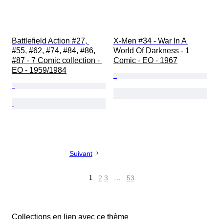
Battlefield Action #27, 
X-Men #34 - War In A 
#55, #62, #74, #84, #86, 
World Of Darkness - 1 
#87 - 7 Comic collection - 
Comic - EO - 1967
EO - 1959/1984
Suivant
1
2
3
…
53
Collections en lien avec ce thème