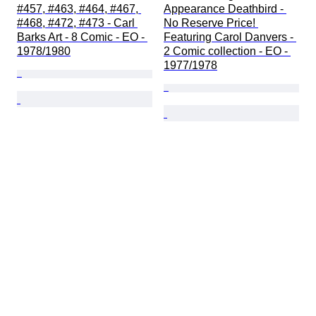
#457, #463, #464, #467, 
Appearance Deathbird - 
#468, #472, #473 - Carl 
No Reserve Price! 
Barks Art - 8 Comic - EO - 
Featuring Carol Danvers - 
1978/1980
2 Comic collection - EO - 
1977/1978