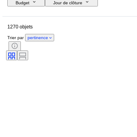
Budget
Jour de clôture
Pays
Objet
Pays d’origine
Matériau
État
Suppléments
1270 objets
Époque
Thème
Style
Technique
Signature
Trier par
pertinence
Reliure
Édition
Langue
Couleur
Échelle
Série
Compagnie de notation
Notation
Époque
Vendu(e) par
Type de bande dessinée