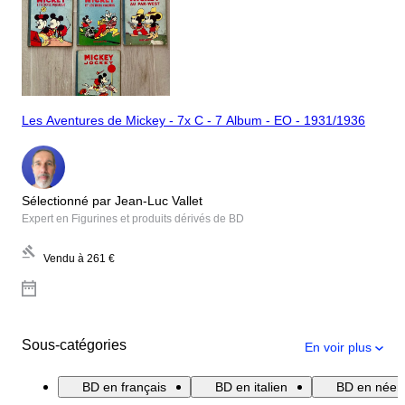
Les Aventures de Mickey - 7x C - 7 Album - EO - 1931/1936
Sélectionné par Jean-Luc Vallet
Expert en Figurines et produits dérivés de BD
Vendu à
261 €
Sous-catégories
En voir plus
BD en français
BD en italien
BD en néerl