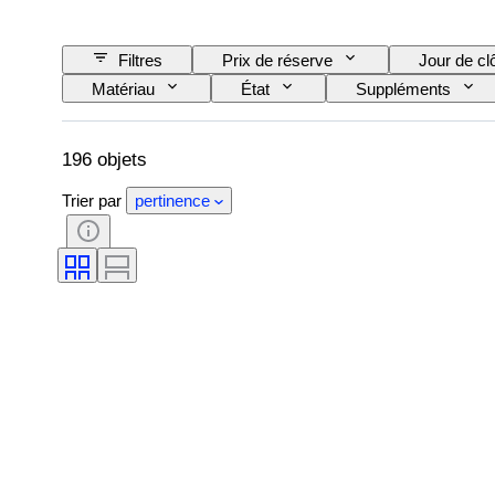
Filtres
Prix de réserve
Jour de cl
Matériau
État
Suppléments
CoC (Certificat de conformité)
Original / Rép
196 objets
Trier par
pertinence