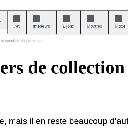
e
Art
Intérieurs
Bijoux
Montres
Mode
et scooters de collection
ers de collection
le, mais il en reste beaucoup d’au