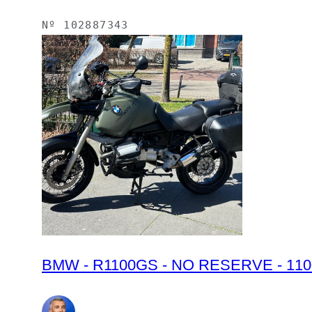
Nº
102887343
BMW - R1100GS - NO RESERVE - 1100