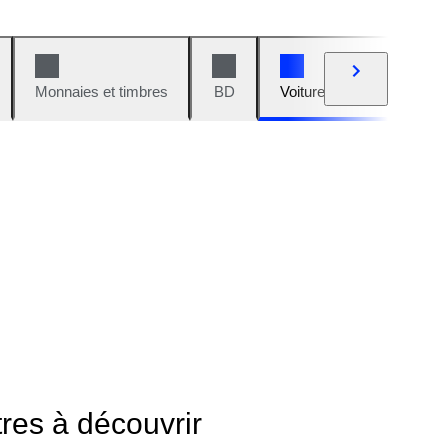
Monnaies et timbres
BD
Voitures et motos
V
tres à découvrir