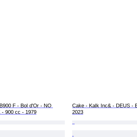
B900 F - Bol d'Or - NO 
Cake - Kalk Inc& - DEUS - E
 900 cc - 1979
2023