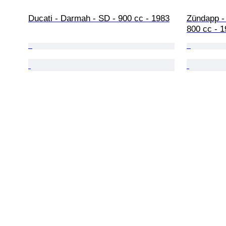
Ducati - Darmah - SD - 900 cc - 1983
Zündapp -
800 cc - 