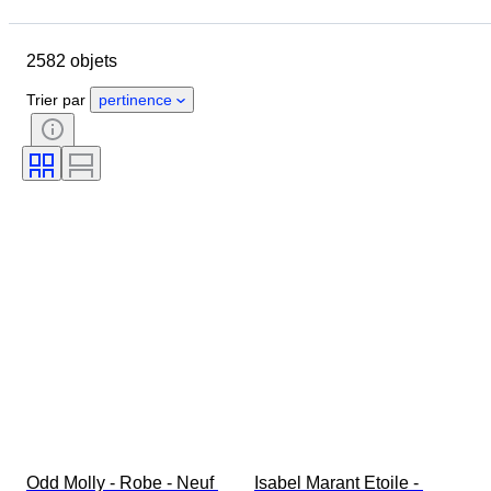
Jour de clôture
Pays
Marque
Objet
2582 objets
Pays d’origine
Matériau
Genre
État
Époque
Trier par
pertinence
Style
Couleur
Taille du vêtement
Taille de l’article
Époque
Motif
Taille du col de chemise
Accessoires inclus
Pointure
Odd Molly - Robe - Neuf 
Isabel Marant Etoile - 