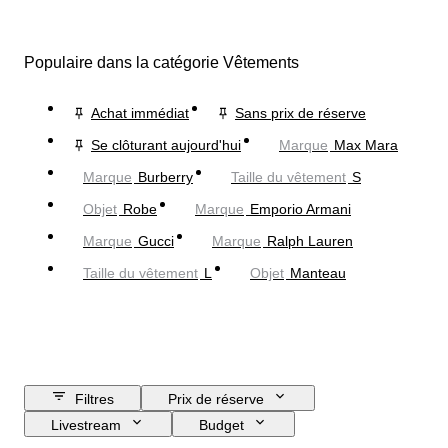
Populaire dans la catégorie Vêtements
Achat immédiat
Sans prix de réserve
Se clôturant aujourd'hui
Marque
Max Mara
Marque
Burberry
Taille du vêtement
S
Objet
Robe
Marque
Emporio Armani
Marque
Gucci
Marque
Ralph Lauren
Taille du vêtement
L
Objet
Manteau
Filtres
Prix de réserve
Livestream
Budget