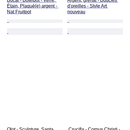
Bocal - Bowlpot - Verre, 
Argent, grenat - Boucles 
Étain, Plaqué(e) argent - 
d'oreilles - Style Art 
Nat Fruitpot
nouveau
Olot - Sculpture, Santa 
 Crucifix - Corpus Christi - 