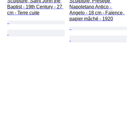
Sculpture, Saint John the 
Sculpture, Presepe 
Baptist - 19th Century - 27 
Napoletano Antico - 
cm - Terre cuite
Angelo - 18 cm - Faïence, 
papier mâché - 1920