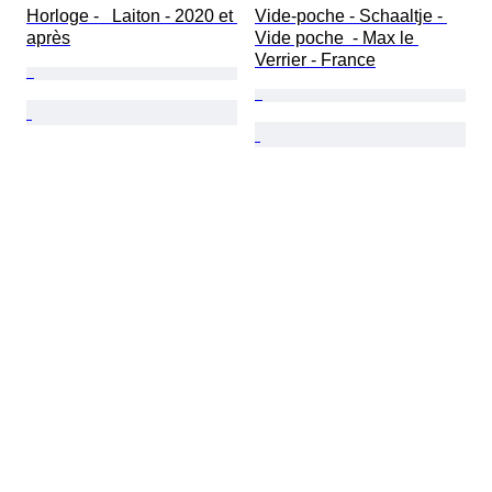
Horloge -   Laiton - 2020 et 
Vide-poche - Schaaltje - 
après
Vide poche  - Max le 
Verrier - France