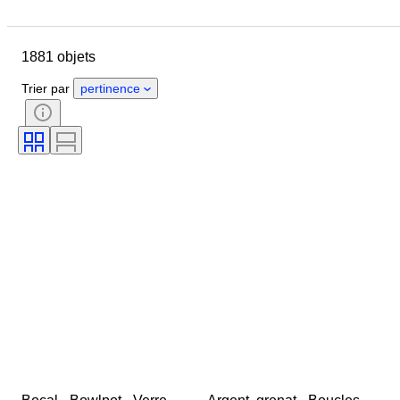
Pays
Format
Dimensions
Marque
Objet
1881 objets
Pays d’origine
Matériau
Genre
État
Époque
Trier par
pertinence
Certificat
Thème
Style
Signature
Couleur
Mouvement de montre
Réserve de marche
Sonnerie
Type de pendule
Diamètre du boîtier
Original / Réplique
Époque
Créateur
Provenance