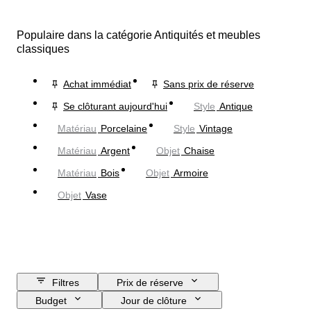
Populaire dans la catégorie Antiquités et meubles
classiques
Achat immédiat
Sans prix de réserve
Se clôturant aujourd'hui
Style
Antique
Matériau
Porcelaine
Style
Vintage
Matériau
Argent
Objet
Chaise
Matériau
Bois
Objet
Armoire
Objet
Vase
Filtres
Prix de réserve
Budget
Jour de clôture