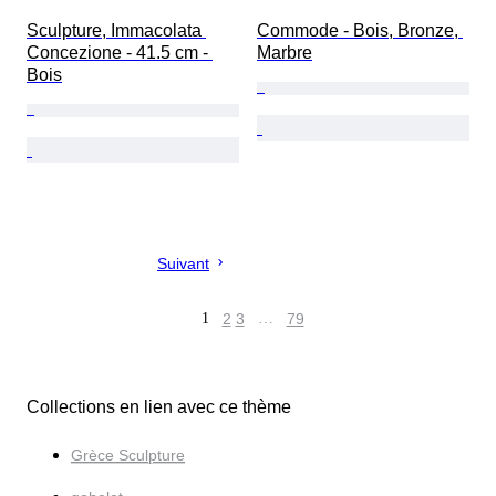
Sculpture, Immacolata 
Commode - Bois, Bronze, 
Concezione - 41.5 cm - 
Marbre
Bois
Suivant
1
2
3
…
79
Collections en lien avec ce thème
Grèce Sculpture