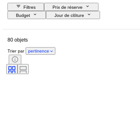
Filtres
Prix de réserve
Budget
Jour de clôture
Pays
Marque
Objet
Pays d’origine
Matériau
80 objets
État
Suppléments
Époque
Style
Couleur
Trier par
pertinence
Taille du vêtement
Original / Réplique
Époque
Manifestation sportive
Équipe sportive
Athlète
Accessoires inclus
Size
Types de mesure