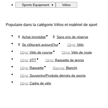
Sports Equipment
Vélos
Populaire dans la catégorie Vélos et matériel de sport
Achat immédiat
Sans prix de réserve
Se clôturant aujourd'hui
Objet
Vélo
Objet
Vélo de course
Objet
Vélo de route
Objet
VTT
Objet
Raquette de tennis
Objet
Raquette
Marque
Bianchi
Objet
Souvenirs/Produits dérivés de sports
Objet
Cadre de vélo