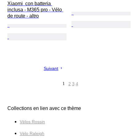
Xiaomi  con batteria 
inclusa - M365 pro - Vélo 
de route - altro
Suivant
1
2
3
4
Collections en lien avec ce thème
Vélos Rossin
Vélo Raleigh