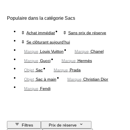
Populaire dans la catégorie Sacs
Achat immédiat
Sans prix de réserve
Se clôturant aujourd'hui
Marque
Louis Vuitton
Marque
Chanel
Marque
Gucci
Marque
Hermès
Objet
Sac
Marque
Prada
Objet
Sac à main
Marque
Christian Dior
Marque
Fendi
Filtres
Prix de réserve