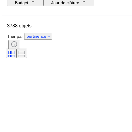
Budget
Jour de clôture
Pays
Dimensions
Marque
Taille du vêtement
Objet
3788 objets
Pays d’origine
Matériau
Genre
État
Certificat
Trier par
pertinence
Couleur
Accessoires inclus
Motif
Époque
Taille de l’article
Modèle
Pointure