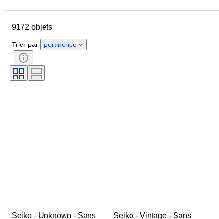
Pays
Marque
Diamètre du boîtier
9172 objets
Longueur du bracelet de montre
Objet
Pays d’origine
Matériau
Trier par
pertinence
Genre
État
Suppléments
Époque
Certificat
Reliure
Couleur
Mouvement de montre
Matériau du bracelet de montre
Époque
Réserve de marche
Sonnerie
Original / Réplique
Type d’automobilia
Type de pendule
Modèle
Seiko - Unknown - Sans 
Seiko - Vintage - Sans 