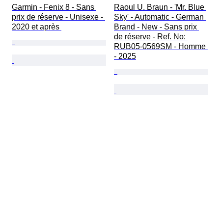
Garmin - Fenix 8 - Sans 
Raoul U. Braun - 'Mr. Blue 
prix de réserve - Unisexe - 
Sky' - Automatic - German 
2020 et après 
Brand - New - Sans prix 
de réserve - Ref. No: 
RUB05-0569SM - Homme 
- 2025