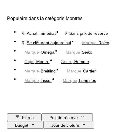
Populaire dans la catégorie Montres
Achat immédiat
Sans prix de réserve
Se clôturant aujourd'hui
Marque
Rolex
Marque
Omega
Marque
Seiko
Objet
Montre
Genre
Homme
Marque
Breitling
Marque
Cartier
Marque
Tissot
Marque
Longines
Filtres
Prix de réserve
Budget
Jour de clôture