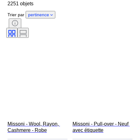
2251 objets
Pays d’origine
Matériau
Genre
État
Époque
Trier par
pertinence
Style
Couleur
Taille du vêtement
Taille de l’article
Époque
Motif
Taille du col de chemise
Accessoires inclus
Pointure
Missoni - Wool, Rayon, 
Missoni - Pull-over - Neuf 
Cashmere - Robe
avec étiquette