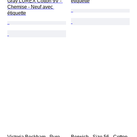
Gray LUREX Cotton 9V - 
étiquette
Chemise - Neuf avec 
étiquette
Victoria Beckham - Pure 
Berwich - Size 56 - Cotton 