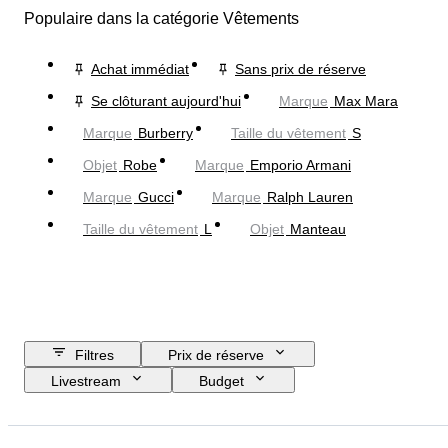
Populaire dans la catégorie Vêtements
Achat immédiat
Sans prix de réserve
Se clôturant aujourd'hui
Marque
Max Mara
Marque
Burberry
Taille du vêtement
S
Objet
Robe
Marque
Emporio Armani
Marque
Gucci
Marque
Ralph Lauren
Taille du vêtement
L
Objet
Manteau
Filtres
Prix de réserve
Livestream
Budget
Jour de clôture
Pays
Marque
Objet