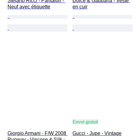
Stefano Ricci - Pantalon - 
Dolce & Gabbana - Veste 
Neuf avec étiquette
en cuir
Envoi gratuit
Giorgio Armani - F/W 2008 
Gucci - Jupe - Vintage
Runway - Viscose & Silk - 