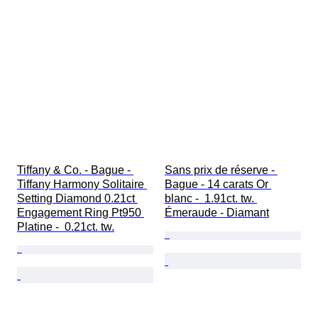
Tiffany & Co. - Bague - 
Sans prix de réserve - 
Tiffany Harmony Solitaire 
Bague - 14 carats Or 
Setting Diamond 0.21ct 
blanc -  1.91ct. tw. 
Engagement Ring Pt950 
Émeraude - Diamant
Platine -  0.21ct. tw.