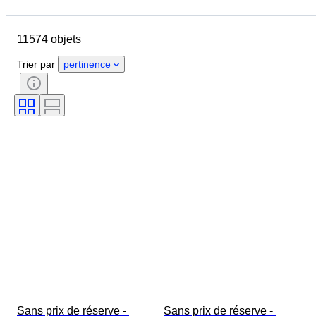
Pays
Marque
Objet
Pays d’origine
Matériau
11574 objets
Genre
État
Pierre précieuse
Certificat
Trier par
pertinence
Pureté
Style
Taille
Clarté
Degré de couleur
Couleur exacte
Transparence des pierres précieuses
Traitement
Taille de l’article
Lustre de la perle
Type de diamant
Intensité de la couleur fantaisie
Tonalité couleur fantaisie
Époque
Sans prix de réserve - 
Sans prix de réserve - 