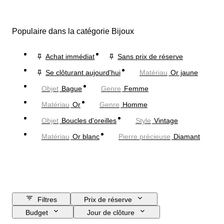
Populaire dans la catégorie Bijoux
Achat immédiat
Sans prix de réserve
Se clôturant aujourd'hui
Matériau
Or jaune
Objet
Bague
Genre
Femme
Matériau
Or
Genre
Homme
Objet
Boucles d'oreilles
Style
Vintage
Matériau
Or blanc
Pierre précieuse
Diamant
Filtres
Prix de réserve
Budget
Jour de clôture