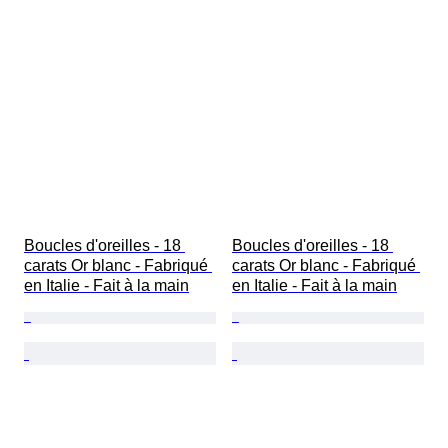
Boucles d'oreilles - 18 
Boucles d'oreilles - 18 
carats Or blanc - Fabriqué 
carats Or blanc - Fabriqué 
en Italie - Fait à la main
en Italie - Fait à la main