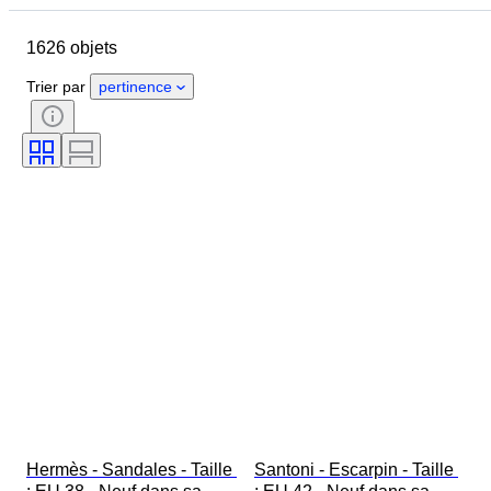
Marque
Pointure
Objet
1626 objets
Pays d’origine
Matériau
Genre
État
Signature
Trier par
pertinence
Couleur
Époque
Accessoires inclus
Motif
Modèle
Hermès - Sandales - Taille 
Santoni - Escarpin - Taille 