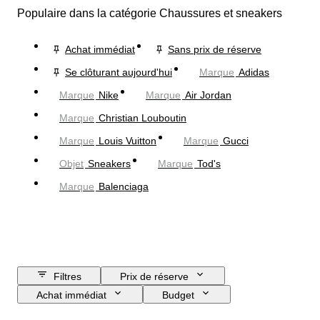
Populaire dans la catégorie Chaussures et sneakers
Achat immédiat
Sans prix de réserve
Se clôturant aujourd'hui
Marque
Adidas
Marque
Nike
Marque
Air Jordan
Marque
Christian Louboutin
Marque
Louis Vuitton
Marque
Gucci
Objet
Sneakers
Marque
Tod's
Marque
Balenciaga
Filtres
Prix de réserve
Achat immédiat
Budget
Jour de clôture
Pays