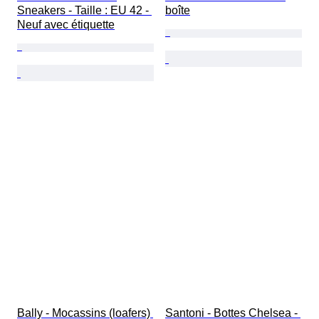
Sneakers - Taille : EU 42 - 
boîte
Neuf avec étiquette
Bally - Mocassins (loafers) 
Santoni - Bottes Chelsea - 