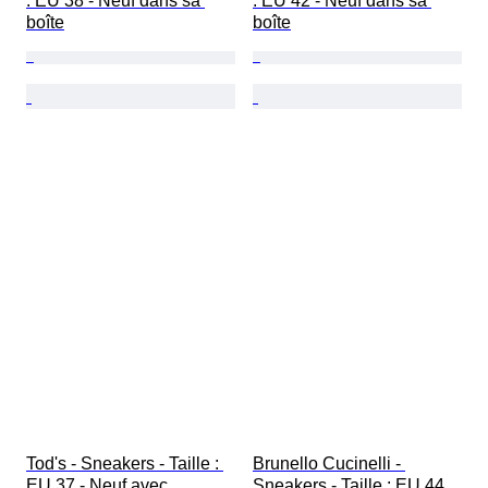
: EU 38 - Neuf dans sa 
: EU 42 - Neuf dans sa 
boîte
boîte
Tod's - Sneakers - Taille : 
Brunello Cucinelli - 
EU 37 - Neuf avec 
Sneakers - Taille : EU 44