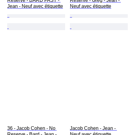
Reserve - BARD FAST - 
Reserve - Greg - Jean - 
Jean - Neuf avec étiquette
Neuf avec étiquette
36 - Jacob Cohen - No 
Jacob Cohen - Jean - 
Reserve - Bard - Jean - 
Neuf avec étiquette