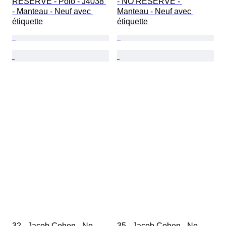
RESERVE - Polo - J4038 
- NO RESERVE - 
- Manteau - Neuf avec 
Manteau - Neuf avec 
étiquette
étiquette
32 - Jacob Cohen - No 
35 - Jacob Cohen - No 