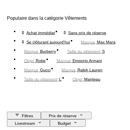
Populaire dans la catégorie Vêtements
Achat immédiat
Sans prix de réserve
Se clôturant aujourd'hui
Marque
Max Mara
Marque
Burberry
Taille du vêtement
S
Objet
Robe
Marque
Emporio Armani
Marque
Gucci
Marque
Ralph Lauren
Taille du vêtement
L
Objet
Manteau
Filtres
Prix de réserve
Livestream
Budget