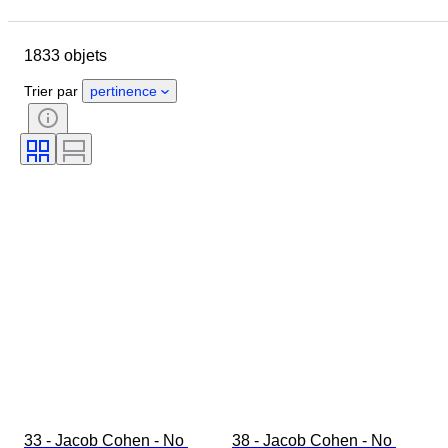
Jour de clôture
Pays
Marque
Objet
1833 objets
Pays d’origine
Matériau
Genre
État
Époque
Trier par
pertinence
Style
Couleur
Taille du vêtement
Taille de l’article
Époque
Motif
Taille du col de chemise
Accessoires inclus
33 - Jacob Cohen - No 
38 - Jacob Cohen - No 