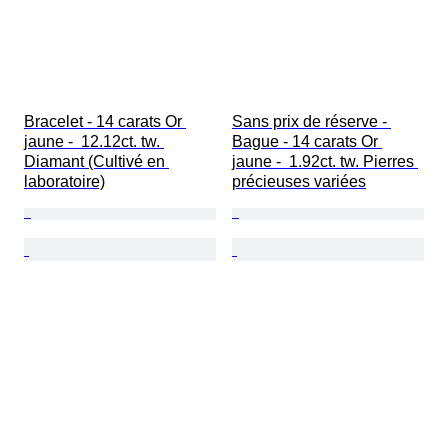
Bracelet - 14 carats Or 
Sans prix de réserve - 
jaune -  12.12ct. tw. 
Bague - 14 carats Or 
Diamant (Cultivé en 
jaune -  1.92ct. tw. Pierres 
laboratoire)
précieuses variées