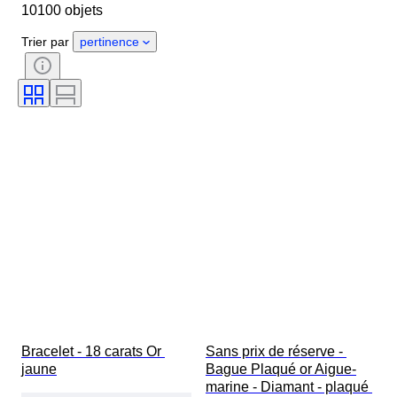
10100 objets
Genre
État
Pierre précieuse
Certificat
Trier par
pertinence
Pureté
Style
Taille
Clarté
Degré de couleur
Couleur exacte
Taille de l’article
Transparence des pierres précieuses
Traitement
Type de diamant
Lustre de la perle
Époque
Intensité de la couleur fantaisie
Tonalité couleur fantaisie
Bracelet - 18 carats Or 
Sans prix de réserve - 
jaune
Bague Plaqué or Aigue-
marine - Diamant - plaqué 