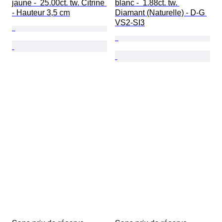
jaune -  25.00ct. tw. Citrine 
blanc -  1.88ct. tw. 
- Hauteur 3,5 cm
Diamant (Naturelle) - D-G 
VS2-SI3