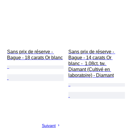
Sans prix de réserve - 
Sans prix de réserve - 
Bague - 18 carats Or blanc
Bague - 14 carats Or 
blanc -  1.08ct. tw. 
Diamant (Cultivé en 
laboratoire) - Diamant
Suivant