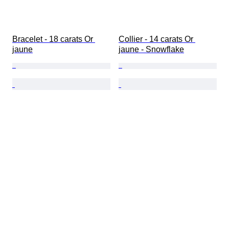
Bracelet - 18 carats Or 
Collier - 14 carats Or 
jaune
jaune - Snowflake