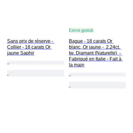
Envoi gratuit
Sans prix de réserve - 
Bague - 18 carats Or 
Collier - 18 carats Or 
blanc, Or jaune -  2.24ct. 
jaune Saphir
tw. Diamant (Naturelle)  - 
Fabriqué en Italie - Fait à 
la main