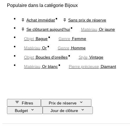
Populaire dans la catégorie Bijoux
Achat immédiat
Sans prix de réserve
Se clôturant aujourd'hui
Matériau
Or jaune
Objet
Bague
Genre
Femme
Matériau
Or
Genre
Homme
Objet
Boucles d'oreilles
Style
Vintage
Matériau
Or blanc
Pierre précieuse
Diamant
Filtres
Prix de réserve
Budget
Jour de clôture
Pays
Marque
Objet
Pays d’origine
Matériau